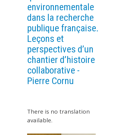
environnementale
EXPERIMENTAL PLATFORMS
dans la recherche
GEOGRAPHIC LOCATIONS
publique française.
CURRENT PROJECTS
Leçons et
COMPLETED PROJECTS
perspectives d’un
UMR NETWORKS
chantier d’histoire
REGULAR SEMINARS
TRAINING COURSES
collaborative -
MASTER
Pierre Cornu
ENGINEERING
EDUCATION AND TRAINING
DOCTORAL TRAINING
There is no translation
THESES IN PROGRESS
available.
MOOC
PRODUCTION