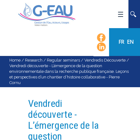
HOME
UMR G-EAU
FR
EN
PRESENTATION
NEWS
Home
/
Research
/
Regular seminars
/
Vendredis Découverte
/
Vendredi découverte - L’émergence de la question
EVENTS
environnementale dans la recherche publique française. Leçons
et perspectives d’un chantier d’histoire collaborative - Pierre
CALENDAR OF EVENTS
Cornu
FLOW CHART
STAFF
Vendredi
SCIENTIFIC FIELDS
découverte -
TEAMS
L’émergence de la
RECRUITMENT
question
RESEARCH