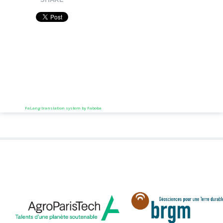
FaLang translation system by Faboba