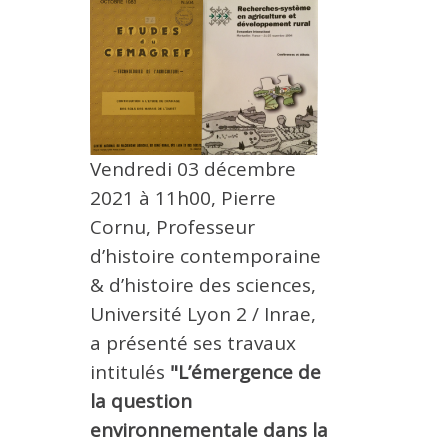
METHODS AND TOOLS
SOFTWARE
PUBLICATIONS SUR HAL
HDR
THESES
Vendredi 03 décembre
WORKING PAPERS
2021 à 11h00, Pierre
Cornu, Professeur
THEMATIC NOTES
d’histoire contemporaine
FOR THE PUBLIC
& d’histoire des sciences,
Université Lyon 2 / Inrae,
a présenté ses travaux
intitulés
"L’émergence de
la question
environnementale dans la