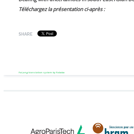
Téléchargez la présentation ci-après :
SHARE
FaLang translation system by Faboba