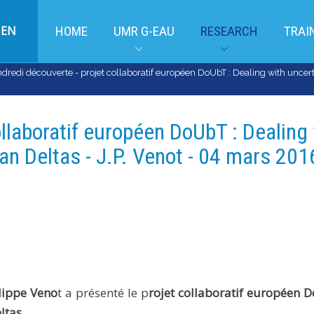
EN
HOME
UMR G-EAU
RESEARCH
TRAI
dredi découverte - projet collaboratif européen DoUbT : Dealing with uncertai
ollaboratif européen DoUbT : Dealing
an Deltas - J.P. Venot - 04 mars 2016
lippe Veno
t a présenté le p
rojet collaboratif européen 
ltas.