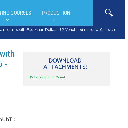
NING COURSES
PRODUCTION
nties in south-East Asian Deltas - J.P. Venot - 04 mars 2016 - Irstea
 with
DOWNLOAD
 -
ATTACHMENTS:
Présentation J.P. Venot
DoUbT :