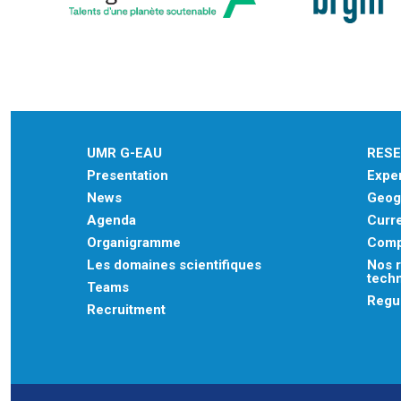
UMR G-EAU
RES
Presentation
Exper
News
Geogr
Agenda
Curre
Organigramme
Comp
Les domaines scientifiques
Nos r
tech
Teams
Regu
Recruitment