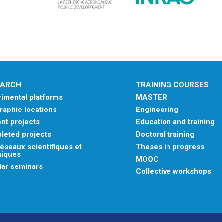
EARCH
TRAINING COURSES
imental platforms
MASTER
aphic locations
Engineering
nt projects
Education and training
leted projects
Doctoral training
éseaux scientifiques et
Theses in progress
niques
MOOC
lar seminars
Collective workshops