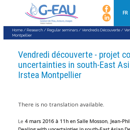
FR
Home
/
Research
/
Regular seminars
/
Vendredis Découverte
/
Ven
Montpellier
Vendredi découverte - projet c
uncertainties in south-East Asi
Irstea Montpellier
There is no translation available.
Le
4 mars 2016 à 11h en Salle Mosson
,
Jean-Phi
Dealing with uncertainties in south-East Asian De