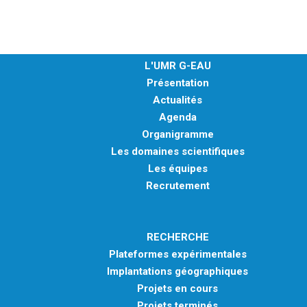
MÉTHODES ET OUTILS
LOGICIELS
PUBLICATIONS SUR HAL
L'UMR G-EAU
Présentation
HDR
Actualités
THÈSES
Agenda
WORKING PAPERS
Organigramme
Les domaines scientifiques
NOTES THÉMATIQUES
Les équipes
NOS TRAVAUX EN VIDÉO
Recrutement
RECHERCHE
Plateformes expérimentales
Implantations géographiques
Projets en cours
Projets terminés