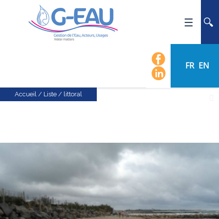
ACCUEIL
UMR G-EAU
FR
EN
PRÉSENTATION
ACTUALITÉS
Accueil
/
Liste
/
littoral
AGENDA
CALENDRIER DES ÉVÈNEMENTS
ORGANIGRAMME
LISTE DU PERSONNEL
LES DOMAINES SCIENTIFIQUES
LES ÉQUIPES
RECRUTEMENT
RECHERCHE