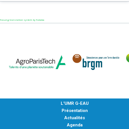
MÉTHODES ET OUTILS
LOGICIELS
FaLang translation system by Faboba
PUBLICATIONS SUR HAL
HDR
THÈSES
WORKING PAPERS
NOTES THÉMATIQUES
NOS TRAVAUX EN VIDÉO
L'UMR G-EAU
Présentation
Actualités
Agenda