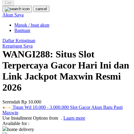
Squishmallows
Cari
cancel
Starbooks
Akun Saya
Stick-O
Masuk / buat akun
Bantuan
Stokke
Daftar Keinginan
Sudocrem
Keranjang Saya
WANGI288: Situs Slot
Sumimo
Sunnylife
Terpercaya Gacor Hari Ini dan
Sun-Staches
Link Jackpot Maxwin Resmi
Swimava
2026
T
Serendah
Rp 10.000
Tommee Tippee
Tigan Wd
10.000
-
3.000.000
Slot Gacor Akun Baru Pasti
Maxwin
Trunki
Use Installment Options from
.
Laarn more
Available for :
Tutti Bambini
home delivery