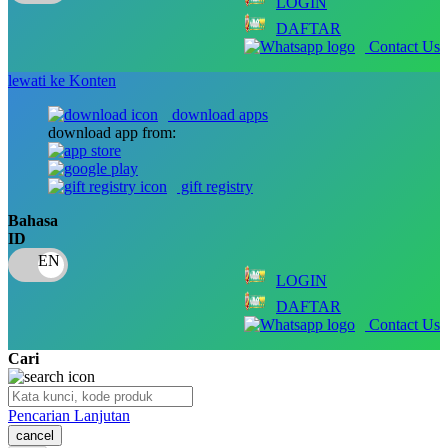
LOGIN
Q
DAFTAR
Contact Us
QV Baby
lewati ke Konten
R
download apps
Real Shades
download app from:
Red Castle
gift registry
Ribbon Madness
Bahasa
ID
S
Sebamed
LOGIN
DAFTAR
Silver Cross
Contact Us
Simply Idea
Cari
Skip Hop
Pencarian Lanjutan
Spectra
cancel