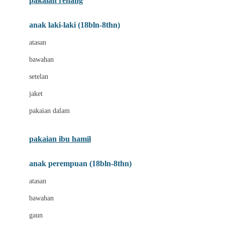
pakaian renang
Bumkins
anak laki-laki (18bln-8thn)
C
atasan
Cetaphil
bawahan
Chicco
setelan
Childlife
jaket
Clevamama
pakaian dalam
Cocolatte
Cottonseeds
pakaian ibu hamil
Cozy N Safe
anak perempuan (18bln-8thn)
Crane
atasan
Cybex
bawahan
D
gaun