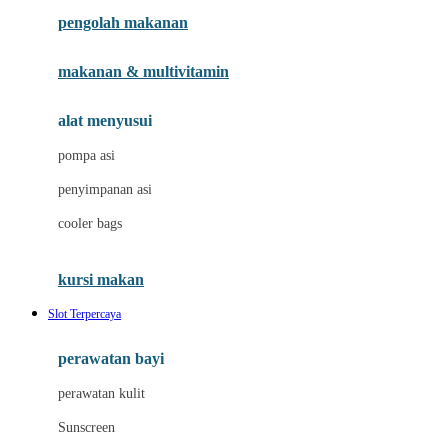
pengolah makanan
Joolz
Jujube
makanan & multivitamin
K
alat menyusui
Kiddycuts
pompa asi
Kumon
penyimpanan asi
L
cooler bags
Leapfrog
kursi makan
Leclerc
Slot Terpercaya
Lee Vierra
Lillebaby
perawatan bayi
Little Bird Told Me
perawatan kulit
Little Miss Janis
Sunscreen