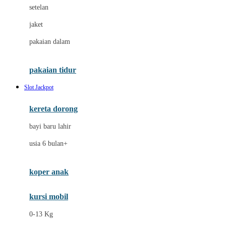
Dae Organics
setelan
Docare
jaket
Doona
pakaian dalam
Down To Earth
Drew
pakaian tidur
Dr. Brown's
Slot Jackpot
E
kereta dorong
ELC
bayi baru lahir
Ergobaby
usia 6 bulan+
Expert Care
koper anak
Ezyroller
kursi mobil
F
0-13 Kg
Felt So Sweet