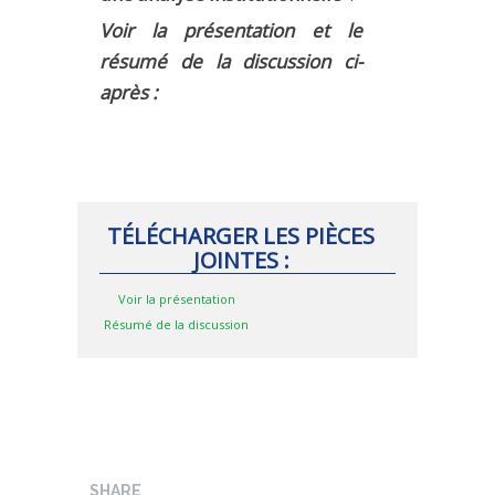
MÉTHODES ET OUTILS
Voir la présentation et le
résumé de la discussion ci-
LOGICIELS
après :
PUBLICATIONS SUR HAL
HDR
THÈSES
WORKING PAPERS
TÉLÉCHARGER LES PIÈCES
NOTES THÉMATIQUES
JOINTES :
NOS TRAVAUX EN VIDÉO
Voir la présentation
Résumé de la discussion
SHARE