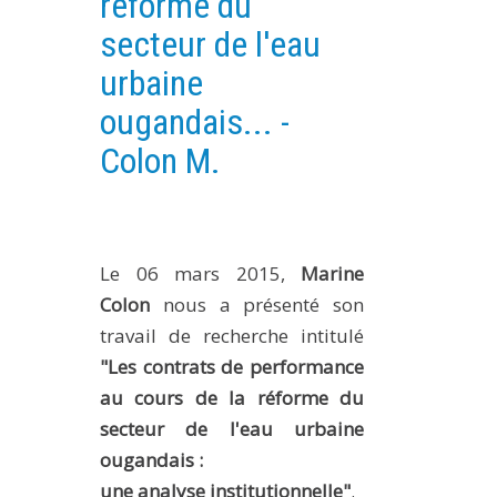
réforme du
PLATEFORMES EXPÉRIMENTALES
secteur de l'eau
IMPLANTATIONS GÉOGRAPHIQUES
urbaine
PROJETS EN COURS
ougandais... -
PROJETS TERMINÉS
Colon M.
NOS RÉSEAUX SCIENTIFIQUES ET TECHNIQUES
SÉMINAIRES RÉGULIERS
FORMATION
Le 06 mars 2015,
Marine
MASTER
Colon
nous a présenté son
INGÉNIEUR
travail de recherche intitulé
FORMATION CONTINUE
"Les contrats de performance
FORMATION DOCTORALE
au cours de la réforme du
THÈSES EN COURS
secteur de l'eau urbaine
ougandais :
MOOC
PRODUCTION
une analyse institutionnelle"
.