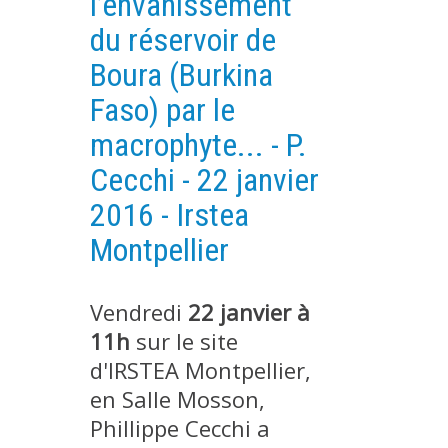
l’envahissement
PLATEFORMES EXPÉRIMENTALES
du réservoir de
IMPLANTATIONS GÉOGRAPHIQUES
Boura (Burkina
PROJETS EN COURS
Faso) par le
PROJETS TERMINÉS
macrophyte... - P.
NOS RÉSEAUX SCIENTIFIQUES ET TECHNIQUES
Cecchi - 22 janvier
SÉMINAIRES RÉGULIERS
2016 - Irstea
FORMATION
Montpellier
MASTER
INGÉNIEUR
Vendredi
22 janvier à
FORMATION CONTINUE
11h
sur le site
FORMATION DOCTORALE
d'IRSTEA Montpellier,
THÈSES EN COURS
en Salle Mosson,
MOOC
Phillippe Cecchi a
PRODUCTION