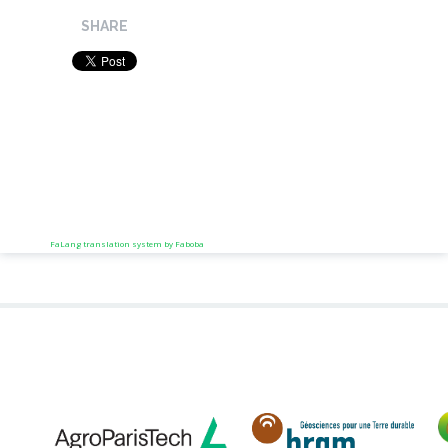
SHARE
FaLang translation system by Faboba