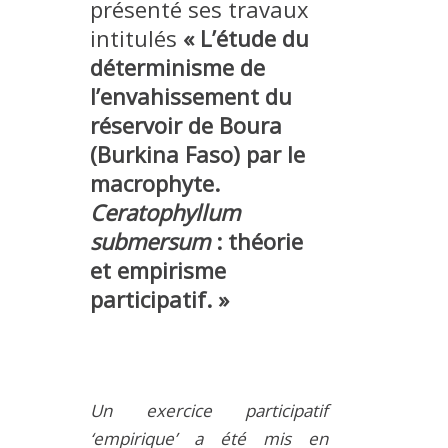
présenté ses travaux
MÉTHODES ET OUTILS
intitulés
« L’étude du
LOGICIELS
déterminisme de
PUBLICATIONS SUR HAL
l’envahissement du
réservoir de Boura
HDR
(Burkina Faso) par le
THÈSES
m
acrophyte.
WORKING PAPERS
Ceratophyllum
NOTES THÉMATIQUES
submersum
: théorie
NOS TRAVAUX EN VIDÉO
et empirisme
participatif. »
Un exercice participatif
‘empirique’ a été mis en