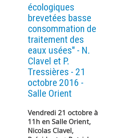
écologiques
PLATEFORMES EXPÉRIMENTALES
brevetées basse
IMPLANTATIONS GÉOGRAPHIQUES
consommation de
PROJETS EN COURS
traitement des
PROJETS TERMINÉS
eaux usées" - N.
NOS RÉSEAUX SCIENTIFIQUES ET TECHNIQUES
Clavel et P.
SÉMINAIRES RÉGULIERS
FORMATION
Tressières - 21
MASTER
octobre 2016 -
INGÉNIEUR
Salle Orient
FORMATION CONTINUE
FORMATION DOCTORALE
Vendredi 21 octobre à
THÈSES EN COURS
11h en Salle Orient,
MOOC
Nicolas Clavel,
PRODUCTION