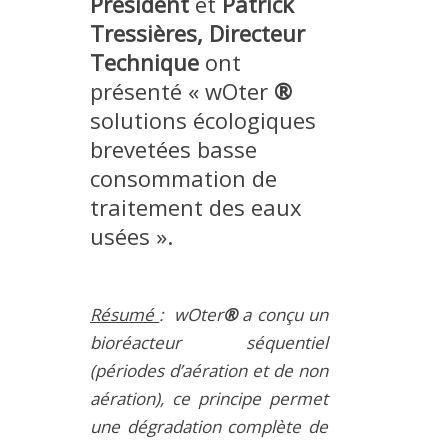
Président
et
Patrick
MÉTHODES ET OUTILS
Tressières, Directeur
LOGICIELS
Technique
ont
présenté « wOter
®
PUBLICATIONS SUR HAL
solutions écologiques
HDR
brevetées basse
THÈSES
consommation de
WORKING PAPERS
traitement des eaux
NOTES THÉMATIQUES
usées ».
NOS TRAVAUX EN VIDÉO
Résumé
: wOter
®
a conçu un
bioréacteur séquentiel
(périodes d’aération et de non
aération), ce principe permet
une dégradation complète de