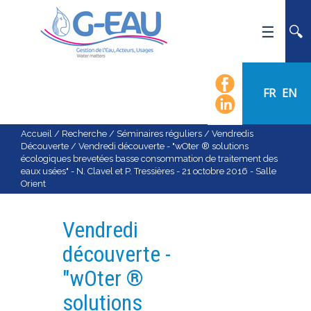
ACCUEIL
UMR G-EAU
FR
EN
PRÉSENTATION
ACTUALITÉS
Accueil
/
Recherche
/
Séminaires réguliers
/
Vendredis
Découverte
/
Vendredi découverte - "wOter ® solutions
AGENDA
écologiques brevetées basse consommation de traitement des
eaux usées" - N. Clavel et P. Tressières - 21 octobre 2016 - Salle
CALENDRIER DES ÉVÈNEMENTS
Orient
ORGANIGRAMME
LISTE DU PERSONNEL
Vendredi
LES DOMAINES SCIENTIFIQUES
découverte -
LES ÉQUIPES
"wOter ®
RECRUTEMENT
solutions
RECHERCHE