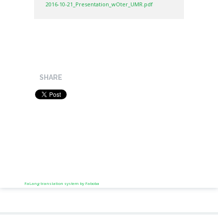
2016-10-21_Presentation_wOter_UMR.pdf
SHARE
FaLang translation system by Faboba