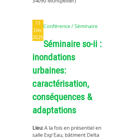
34090 Montpellier)
11
Conférence / Séminaire
Déc
2025
Séminaire so-ii :
inondations
urbaines:
caractérisation,
conséquences &
adaptations
Lieu:
A la fois en présentiel en
salle Exp'Eau, bâtiment Delta