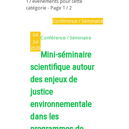
17 évènements pour cette
PLATEFORMES EXPÉRIMENTALES
catégorie
- Page 1 / 2
IMPLANTATIONS GÉOGRAPHIQUES
Conférence / Séminaire
PROJETS EN COURS
04
PROJETS TERMINÉS
Conférence / Séminaire
Jui
NOS RÉSEAUX SCIENTIFIQUES ET TECHNIQUES
2026
Mini-séminaire
SÉMINAIRES RÉGULIERS
FORMATION
scientifique autour
MASTER
des enjeux de
INGÉNIEUR
justice
FORMATION CONTINUE
FORMATION DOCTORALE
environnementale
THÈSES EN COURS
dans les
MOOC
programmes de
PRODUCTION