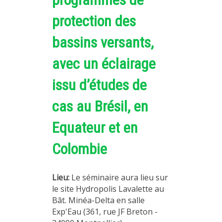
MÉTHODES ET OUTILS
protection des
LOGICIELS
bassins versants,
PUBLICATIONS SUR HAL
avec un éclairage
HDR
THÈSES
issu d’études de
WORKING PAPERS
cas au Brésil, en
NOTES THÉMATIQUES
Equateur et en
NOS TRAVAUX EN VIDÉO
Colombie
Lieu:
Le séminaire aura lieu sur
le site Hydropolis Lavalette au
Bât. Minéa-Delta en salle
Exp'Eau (361, rue JF Breton -