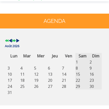
Année
Mois
Année
Mois
précédente
précédent
suivante
suivant
AGENDA
Août 2026
Lun
Mar
Mer
Jeu
Ven
Sam
Dim
1
2
3
4
5
6
7
8
9
10
11
12
13
14
15
16
17
18
19
20
21
22
23
24
25
26
27
28
29
30
31