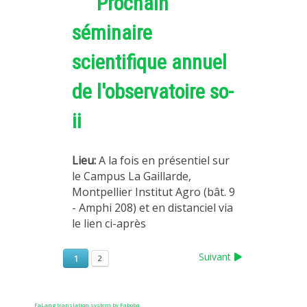
Prochain
séminaire
scientifique annuel
de l'observatoire so-
ii
Lieu:
A la fois en présentiel sur
le Campus La Gaillarde,
Montpellier Institut Agro (bât. 9
- Amphi 208) et en distanciel via
le lien ci-après
Suivant
1
2
FaLang translation system by Faboba