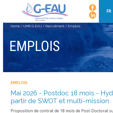
FR
Home
/
UMR G-EAU
/
Recruitment
/
Emplois
EMPLOIS
EMPLOIS
Mai 2026 - Postdoc 18 mois - Hyd
partir de SWOT et multi-mission
Proposition de contrat de 18 mois de Post-Doctorat su