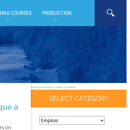
NING COURSES
PRODUCTION
FaLang translation system by Faboba
SELECT CATEGORY
ique à
rs on