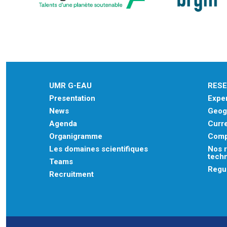
UMR G-EAU
RES
Presentation
Exper
News
Geogr
Agenda
Curre
Organigramme
Comp
Les domaines scientifiques
Nos r
tech
Teams
Regu
Recruitment