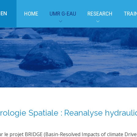
EN
HOME
UMR G-EAU
RESEARCH
TRAI
rologie Spatiale : Reanalyse hydraul
r le projet BRIDGE (Basin-Resolved Impacts of climate Drive