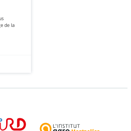
us
e de la