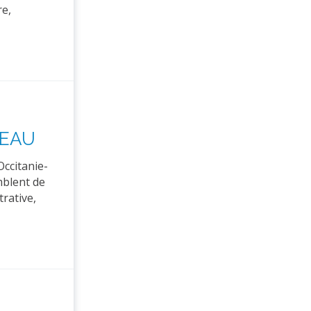
re,
G-EAU
Occitanie-
mblent de
rative,