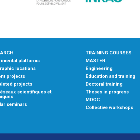
EARCH
TRAINING COURSES
imental platforms
MASTER
aphic locations
Engineering
nt projects
Education and training
leted projects
Doctoral training
éseaux scientifiques et
Theses in progress
niques
MOOC
lar seminars
Collective workshops