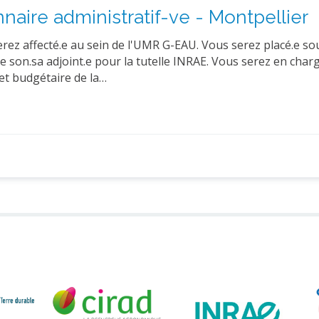
nnaire administratif-ve - Montpellier
erez affecté.e au sein de l'UMR G-EAU. Vous serez placé.e so
 de son.sa adjoint.e pour la tutelle INRAE. Vous serez en charg
et budgétaire de la…