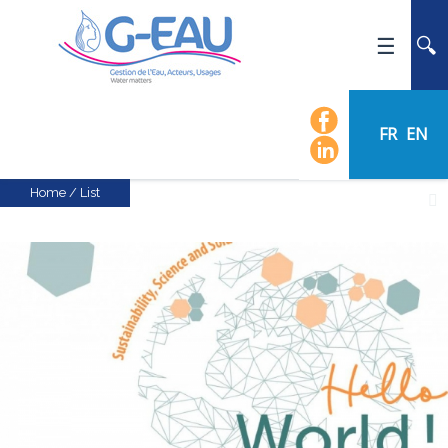
HOME
UMR G-EAU
FR
EN
PRESENTATION
NEWS
Home
/
List
EVENTS
CALENDAR OF EVENTS
FLOW CHART
STAFF
SCIENTIFIC FIELDS
TEAMS
RECRUITMENT
RESEARCH