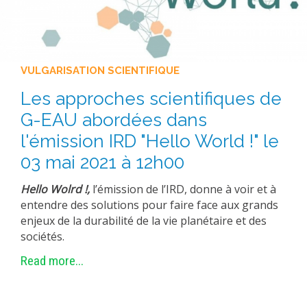
EXPERIMENTAL PLATFORMS
GEOGRAPHIC LOCATIONS
CURRENT PROJECTS
VULGARISATION SCIENTIFIQUE
COMPLETED PROJECTS
Les approches scientifiques de
UMR NETWORKS
G-EAU abordées dans
REGULAR SEMINARS
l'émission IRD "Hello World !" le
TRAINING COURSES
03 mai 2021 à 12h00
MASTER
Hello Wolrd !,
l’émission de l’IRD, donne à voir et à
ENGINEERING
entendre des solutions pour faire face aux grands
EDUCATION AND TRAINING
enjeux de la durabilité de la vie planétaire et des
sociétés.
DOCTORAL TRAINING
Read more...
THESES IN PROGRESS
MOOC
PRODUCTION