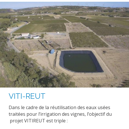
METHODS AND TOOLS
SOFTWARE
PUBLICATIONS SUR HAL
HDR
THESES
WORKING PAPERS
THEMATIC NOTES
FOR THE PUBLIC
VITI-REUT
Dans le cadre de la réutilisation des eaux usées
traitées pour l’irrigation des vignes, l’objectif du
projet VITIREUT est triple :