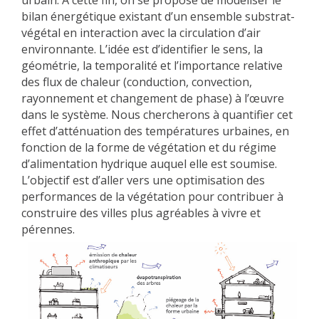
urbain. À cette fin, on se propose de modéliser le
bilan énergétique existant d’un ensemble substrat-
METHODS AND TOOLS
végétal en interaction avec la circulation d’air
SOFTWARE
environnante. L’idée est d’identifier le sens, la
PUBLICATIONS SUR HAL
géométrie, la temporalité et l’importance relative
des flux de chaleur (conduction, convection,
HDR
rayonnement et changement de phase) à l’œuvre
THESES
dans le système. Nous chercherons à quantifier cet
effet d’atténuation des températures urbaines, en
WORKING PAPERS
fonction de la forme de végétation et du régime
THEMATIC NOTES
d’alimentation hydrique auquel elle est soumise.
L’objectif est d’aller vers une optimisation des
FOR THE PUBLIC
performances de la végétation pour contribuer à
construire des villes plus agréables à vivre et
pérennes.