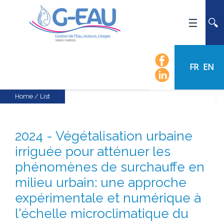
HOME
UMR G-EAU
FR
EN
PRESENTATION
NEWS
Home
/
List
EVENTS
CALENDAR OF EVENTS
2024 - Végétalisation urbaine
FLOW CHART
irriguée pour atténuer les
STAFF
phénomènes de surchauffe en
SCIENTIFIC FIELDS
milieu urbain: une approche
TEAMS
expérimentale et numérique à
RECRUITMENT
l'échelle microclimatique du
RESEARCH