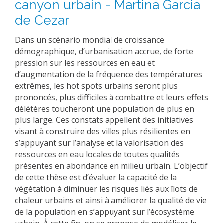
canyon urbain - Martina Garcia
EXPERIMENTAL PLATFORMS
de Cezar
GEOGRAPHIC LOCATIONS
Dans un scénario mondial de croissance
CURRENT PROJECTS
démographique, d’urbanisation accrue, de forte
pression sur les ressources en eau et
COMPLETED PROJECTS
d’augmentation de la fréquence des températures
UMR NETWORKS
extrêmes, les hot spots urbains seront plus
prononcés, plus difficiles à combattre et leurs effets
REGULAR SEMINARS
TRAINING COURSES
délétères toucheront une population de plus en
plus large. Ces constats appellent des initiatives
MASTER
visant à construire des villes plus résilientes en
ENGINEERING
s’appuyant sur l’analyse et la valorisation des
ressources en eau locales de toutes qualités
EDUCATION AND TRAINING
présentes en abondance en milieu urbain. L’objectif
DOCTORAL TRAINING
de cette thèse est d’évaluer la capacité de la
végétation à diminuer les risques liés aux îlots de
THESES IN PROGRESS
chaleur urbains et ainsi à améliorer la qualité de vie
MOOC
de la population en s’appuyant sur l’écosystème
PRODUCTION