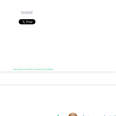
SHARE
FaLang translation system by Faboba