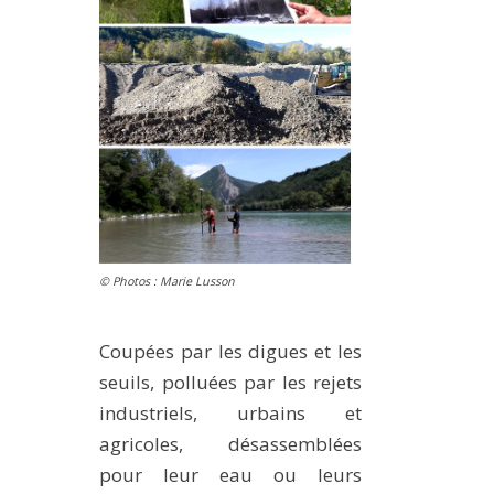
METHODS AND TOOLS
SOFTWARE
PUBLICATIONS SUR HAL
HDR
THESES
WORKING PAPERS
THEMATIC NOTES
© Photos : Marie Lusson
FOR THE PUBLIC
Coupées par les digues et les
seuils, polluées par les rejets
industriels, urbains et
agricoles, désassemblées
pour leur eau ou leurs