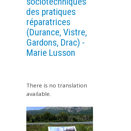
sociotechniques
EXPERIMENTAL PLATFORMS
des pratiques
GEOGRAPHIC LOCATIONS
réparatrices
CURRENT PROJECTS
(Durance, Vistre,
COMPLETED PROJECTS
Gardons, Drac) -
UMR NETWORKS
Marie Lusson
REGULAR SEMINARS
TRAINING COURSES
MASTER
ENGINEERING
There is no translation
EDUCATION AND TRAINING
available.
DOCTORAL TRAINING
THESES IN PROGRESS
MOOC
PRODUCTION