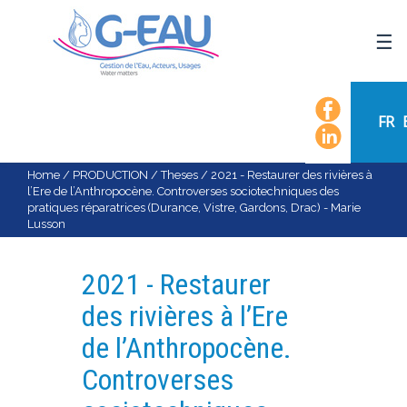
HOME
UMR G-EAU
FR
PRESENTATION
NEWS
Home
/
PRODUCTION
/
Theses
/
2021 - Restaurer des rivières à
l’Ere de l’Anthropocène. Controverses sociotechniques des
EVENTS
pratiques réparatrices (Durance, Vistre, Gardons, Drac) - Marie
Lusson
CALENDAR OF EVENTS
FLOW CHART
2021 - Restaurer
STAFF
des rivières à l’Ere
SCIENTIFIC FIELDS
de l’Anthropocène.
TEAMS
Controverses
RECRUITMENT
RESEARCH