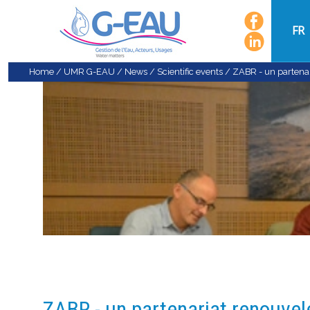
FR
Home
/
UMR G-EAU
/
News
/
Scientific events
/
ZABR - un partenar
ZABR - un partenariat renouvel