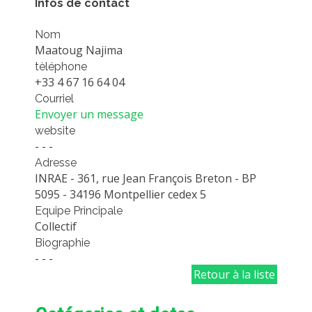
Infos de contact
PLATEFORMES EXPÉRIMENTALES
Nom
IMPLANTATIONS GÉOGRAPHIQUES
Maatoug Najima
PROJETS EN COURS
tèléphone
+33 4 67 16 64 04
PROJETS TERMINÉS
Courriel
NOS RÉSEAUX SCIENTIFIQUES ET TECHNIQUES
Envoyer un message
website
SÉMINAIRES RÉGULIERS
- - -
FORMATION
Adresse
MASTER
INRAE - 361, rue Jean François Breton - BP
5095 - 34196 Montpellier cedex 5
INGÉNIEUR
Equipe Principale
FORMATION CONTINUE
Collectif
Biographie
FORMATION DOCTORALE
- - -
THÈSES EN COURS
Retour à la liste
MOOC
PRODUCTION