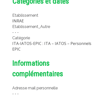
Catégories et dates
MÉTHODES ET OUTILS
LOGICIELS
Etablissement
INRAE
PUBLICATIONS SUR HAL
Etablissement_Autre
HDR
- - -
Catégorie
THÈSES
ITA-IATOS-EPIC : ITA – IATOS – Personnels
WORKING PAPERS
EPIC
NOTES THÉMATIQUES
Informations
NOS TRAVAUX EN VIDÉO
complémentaires
Adresse mail personnelle
- - -