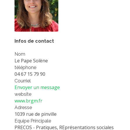
PLATEFORMES EXPÉRIMENTALES
IMPLANTATIONS GÉOGRAPHIQUES
PROJETS EN COURS
PROJETS TERMINÉS
Infos de contact
NOS RÉSEAUX SCIENTIFIQUES ET TECHNIQUES
Nom
SÉMINAIRES RÉGULIERS
Le Pape Solène
FORMATION
tèléphone
MASTER
04 67 15 79 90
Courriel
INGÉNIEUR
Envoyer un message
FORMATION CONTINUE
website
www.brgm.fr
FORMATION DOCTORALE
Adresse
THÈSES EN COURS
1039 rue de pinville
Equipe Principale
MOOC
PRECOS - Pratiques, REprésentations sociales
PRODUCTION