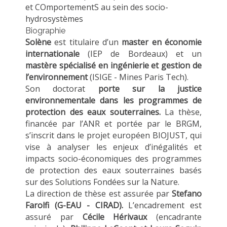
et COmportementS au sein des socio-
MÉTHODES ET OUTILS
hydrosystèmes
LOGICIELS
Biographie
Solène
est titulaire d’un
master en économie
PUBLICATIONS SUR HAL
internationale
(IEP de Bordeaux) et un
HDR
mastère spécialisé en ingénierie et gestion de
l’environnement
(ISIGE - Mines Paris Tech).
THÈSES
Son doctorat
porte sur la justice
WORKING PAPERS
environnementale dans les programmes de
protection des eaux souterraines.
La thèse,
NOTES THÉMATIQUES
financée par l’ANR et portée par le BRGM,
NOS TRAVAUX EN VIDÉO
s’inscrit dans le projet européen BIOJUST, qui
vise à analyser les enjeux d’inégalités et
impacts socio-économiques des programmes
de protection des eaux souterraines basés
sur des Solutions Fondées sur la Nature.
La direction de thèse est assurée par
Stefano
Farolfi (G-EAU - CIRAD).
L’encadrement est
assuré par
Cécile Hérivaux
(encadrante