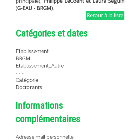
principale),
Philippe LeCoent et Laura Seguin
(
G-EAU - BRGM)
.
Retour à la liste
Catégories et dates
Etablissement
BRGM
Etablissement_Autre
- - -
Catégorie
Doctorants
Informations
complémentaires
Adresse mail personnelle