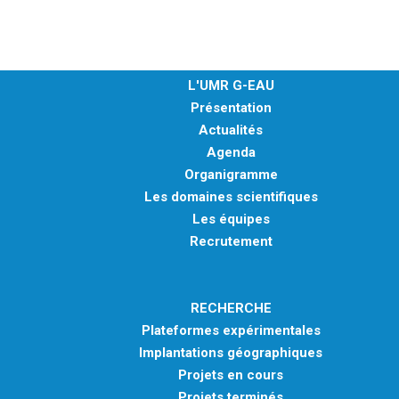
MÉTHODES ET OUTILS
LOGICIELS
PUBLICATIONS SUR HAL
L'UMR G-EAU
Présentation
HDR
Actualités
THÈSES
Agenda
WORKING PAPERS
Organigramme
Les domaines scientifiques
NOTES THÉMATIQUES
Les équipes
NOS TRAVAUX EN VIDÉO
Recrutement
RECHERCHE
Plateformes expérimentales
Implantations géographiques
Projets en cours
Projets terminés