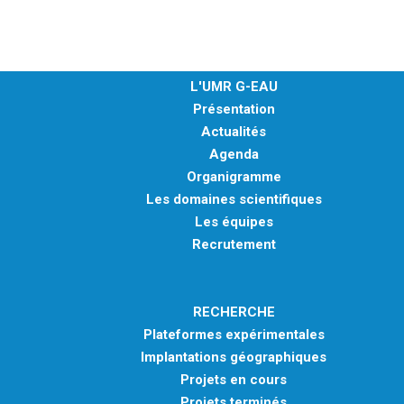
MÉTHODES ET OUTILS
LOGICIELS
PUBLICATIONS SUR HAL
L'UMR G-EAU
Présentation
HDR
Actualités
THÈSES
Agenda
WORKING PAPERS
Organigramme
Les domaines scientifiques
NOTES THÉMATIQUES
Les équipes
NOS TRAVAUX EN VIDÉO
Recrutement
RECHERCHE
Plateformes expérimentales
Implantations géographiques
Projets en cours
Projets terminés