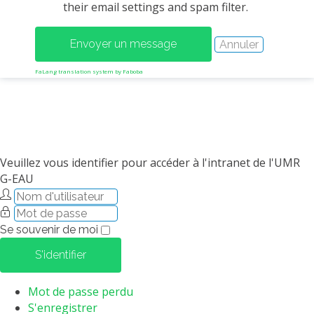
their email settings and spam filter.
MÉTHODES ET OUTILS
LOGICIELS
PUBLICATIONS SUR HAL
FaLang translation system by Faboba
HDR
THÈSES
WORKING PAPERS
NOTES THÉMATIQUES
Veuillez vous identifier pour accéder à l'intranet de l'UMR
G-EAU
NOS TRAVAUX EN VIDÉO
Se souvenir de moi
S'identifier
Mot de passe perdu
S'enregistrer