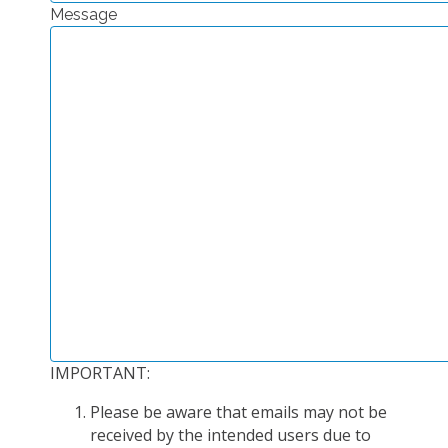
Message
PLATEFORMES EXPÉRIMENTALES
IMPLANTATIONS GÉOGRAPHIQUES
PROJETS EN COURS
PROJETS TERMINÉS
NOS RÉSEAUX SCIENTIFIQUES ET TECHNIQUES
SÉMINAIRES RÉGULIERS
FORMATION
MASTER
INGÉNIEUR
FORMATION CONTINUE
FORMATION DOCTORALE
IMPORTANT:
THÈSES EN COURS
Please be aware that emails may not be
MOOC
received by the intended users due to
PRODUCTION