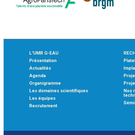
L'UMR G-EAU
REC
Présentation
Plat
Actualités
Impla
Agenda
Proje
Organigramme
Proje
Les domaines scientifiques
Nos r
tech
Les équipes
Sémin
Recrutement