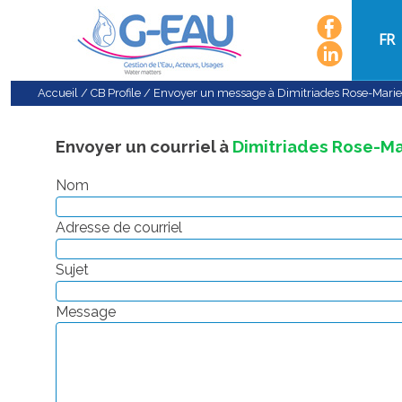
FR
Accueil
/
CB Profile
/
Envoyer un message à Dimitriades Rose-Marie
Envoyer un courriel à
Dimitriades Rose-Ma
Nom
Adresse de courriel
Sujet
Message