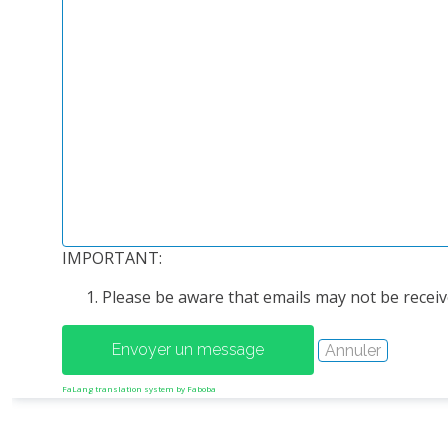
IMPORTANT:
Please be aware that emails may not be receive
FaLang translation system by Faboba