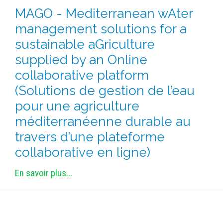
MÉTHODES ET OUTILS
MAGO - Mediterranean wAter
management solutions for a
LOGICIELS
sustainable aGriculture
PUBLICATIONS SUR HAL
supplied by an Online
HDR
collaborative platform
THÈSES
(Solutions de gestion de l’eau
WORKING PAPERS
pour une agriculture
NOTES THÉMATIQUES
méditerranéenne durable au
NOS TRAVAUX EN VIDÉO
travers d’une plateforme
collaborative en ligne)
En savoir plus...