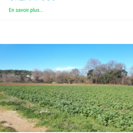
PLATEFORMES EXPÉRIMENTALES
En savoir plus...
IMPLANTATIONS GÉOGRAPHIQUES
PROJETS EN COURS
PROJETS TERMINÉS
NOS RÉSEAUX SCIENTIFIQUES ET TECHNIQUES
SÉMINAIRES RÉGULIERS
FORMATION
MASTER
INGÉNIEUR
FORMATION CONTINUE
FORMATION DOCTORALE
THÈSES EN COURS
MOOC
PRODUCTION