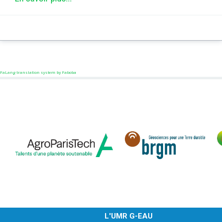
FaLang translation system by Faboba
L'UMR G-EAU