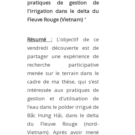
pratiques de gestion de
MÉTHODES ET OUTILS
l'irrigation dans le delta du
LOGICIELS
Fleuve Rouge (Vietnam)
"
PUBLICATIONS SUR HAL
HDR
Résumé :
L’objectif de ce
vendredi découverte est de
THÈSES
partager une expérience de
WORKING PAPERS
recherche participative
NOTES THÉMATIQUES
menée sur le terrain dans le
NOS TRAVAUX EN VIDÉO
cadre de ma thèse, qui s’est
intéressée aux pratiques de
gestion et d’utilisation de
l’eau dans le polder irrigué de
Bắc Hưng Hải, dans le delta
du Fleuve Rouge (nord-
Vietnam). Après avoir mené