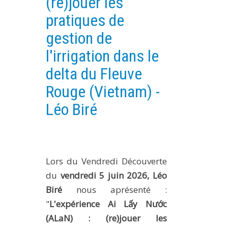
(re)jouer les
PLATEFORMES EXPÉRIMENTALES
pratiques de
IMPLANTATIONS GÉOGRAPHIQUES
gestion de
PROJETS EN COURS
l'irrigation dans le
PROJETS TERMINÉS
delta du Fleuve
NOS RÉSEAUX SCIENTIFIQUES ET TECHNIQUES
Rouge (Vietnam) -
SÉMINAIRES RÉGULIERS
Léo Biré
FORMATION
MASTER
INGÉNIEUR
FORMATION CONTINUE
Lors du Vendredi Découverte
du
vendredi 5 juin 2026, Léo
FORMATION DOCTORALE
Biré
nous aprésenté :
THÈSES EN COURS
"
L'expérience Ai Lấy Nước
MOOC
(ALaN) : (re)jouer les
PRODUCTION