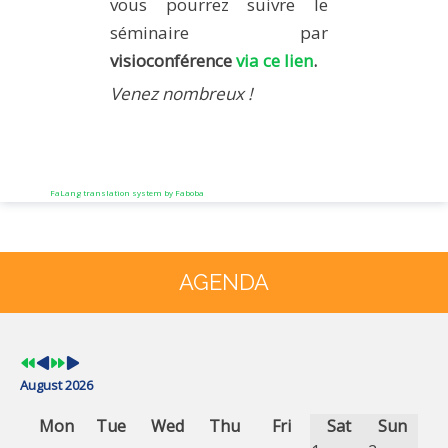
vous pourrez suivre le
séminaire par
visioconférence
via ce lien
.
Venez nombreux !
FaLang translation system by Faboba
Previous
Previous
Next
Next
Year
Month
Year
Month
AGENDA
August 2026
Mon
Tue
Wed
Thu
Fri
Sat
Sun