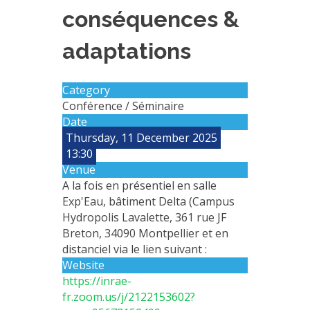
conséquences &
EXPERIMENTAL PLATFORMS
GEOGRAPHIC LOCATIONS
adaptations
CURRENT PROJECTS
COMPLETED PROJECTS
Category
Conférence / Séminaire
UMR NETWORKS
Date
REGULAR SEMINARS
Thursday, 11 December 2025
TRAINING COURSES
13:30
Venue
MASTER
A la fois en présentiel en salle
ENGINEERING
Exp'Eau, bâtiment Delta (Campus
Hydropolis Lavalette, 361 rue JF
EDUCATION AND TRAINING
Breton, 34090 Montpellier et en
DOCTORAL TRAINING
distanciel via le lien suivant :
Website
THESES IN PROGRESS
https://inrae-
MOOC
fr.zoom.us/j/2122153602?
PRODUCTION