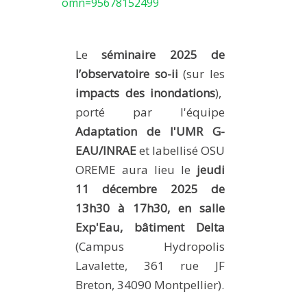
omn=95678152499
METHODS AND TOOLS
SOFTWARE
Le
séminaire 2025 de
PUBLICATIONS SUR HAL
l’observatoire so-ii
(sur les
HDR
impacts des inondations
),
THESES
porté par l'équipe
Adaptation de l'UMR G-
WORKING PAPERS
EAU/INRAE
et labellisé OSU
THEMATIC NOTES
OREME aura lieu le
jeudi
FOR THE PUBLIC
11 décembre 2025 de
13h30 à 17h30, en salle
Exp'Eau, bâtiment Delta
(Campus Hydropolis
Lavalette, 361 rue JF
Breton, 34090 Montpellier).