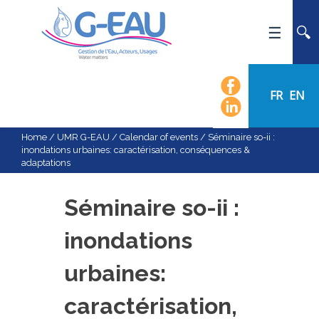
HOME
UMR G-EAU
FR
EN
PRESENTATION
NEWS
Home
/
UMR G-EAU
/
Calendar of events
/
Séminaire so-ii :
inondations urbaines: caractérisation, conséquences &
EVENTS
adaptations
CALENDAR OF EVENTS
FLOW CHART
Séminaire so-ii :
STAFF
inondations
SCIENTIFIC FIELDS
urbaines:
TEAMS
RECRUITMENT
caractérisation,
RESEARCH