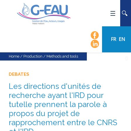
HOME
UMR G-EAU
FR
EN
PRESENTATION
NEWS
Home
/
Production
/
Methods and tools
EVENTS
CALENDAR OF EVENTS
DEBATES
FLOW CHART
Les directions d'unités de
STAFF
recherche ayant l'IRD pour
SCIENTIFIC FIELDS
tutelle prennent la parole à
propos du projet de
TEAMS
rapprochement entre le CNRS
RECRUITMENT
RESEARCH