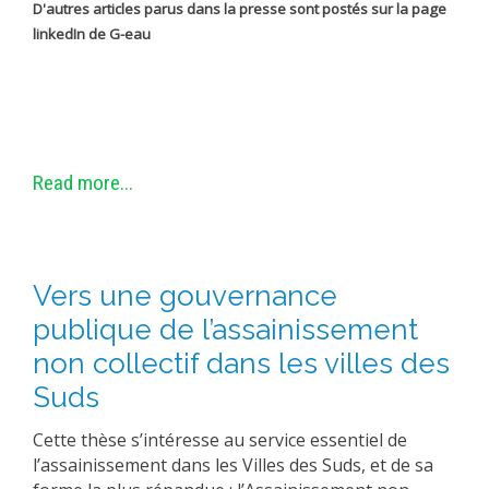
D'autres articles parus dans la presse sont postés sur la page
METHODS AND TOOLS
linkedIn de G-eau
SOFTWARE
PUBLICATIONS SUR HAL
HDR
THESES
Read more...
WORKING PAPERS
THEMATIC NOTES
FOR THE PUBLIC
Vers une gouvernance
publique de l’assainissement
non collectif dans les villes des
Suds
Cette thèse s’intéresse au service essentiel de
l’assainissement dans les Villes des Suds, et de sa