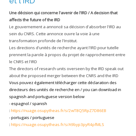
et l'IRD
EXPERIMENTAL PLATFORMS
Une décision qui concerne l'avenir de l'IRD / A decision that
GEOGRAPHIC LOCATIONS
affects the future of the IRD
Le gouvernement a annoncé sa décision d'absorber l'IRD au
CURRENT PROJECTS
sein du CNRS. Cette annonce ouvre la voie à une
COMPLETED PROJECTS
transformation profonde de l'Institut.
Les directions d'unités de recherche ayant l'IRD pour tutelle
UMR NETWORKS
prennent la parole à propos du projet de rapprochement entre
REGULAR SEMINARS
le CNRS et l'IRD
TRAINING COURSES
The directors of research units overseen by the IRD speak out
MASTER
about the proposed merger between the CNRS and the IRD
Vous pouvez également télécharger cette déclaration des
ENGINEERING
directeurs des unités de recherche en / you can download in
EDUCATION AND TRAINING
spagnish and portuguese version below
- espagnol / spanish
DOCTORAL TRAINING
:
https://nuage.osupytheas.fr/s/2wT8Q5RpZ7D86EB
THESES IN PROGRESS
- portugais / portuguese
:
https://nuage.osupytheas.fr/s/A9byp3pyR4pfMLS
MOOC
PRODUCTION