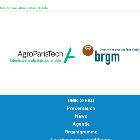
FaLang translation system by Faboba
UMR G-EAU
Presentation
News
Agenda
Organigramme
Les domaines scientifiques