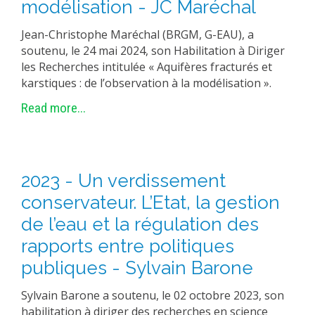
modélisation - JC Maréchal
METHODS AND TOOLS
Jean-Christophe Maréchal (BRGM, G-EAU), a
SOFTWARE
soutenu, le 24 mai 2024, son Habilitation à Diriger
PUBLICATIONS SUR HAL
les Recherches intitulée « Aquifères fracturés et
karstiques : de l’observation à la modélisation ».
HDR
Read more...
THESES
WORKING PAPERS
THEMATIC NOTES
2023 - Un verdissement
FOR THE PUBLIC
conservateur. L’Etat, la gestion
de l’eau et la régulation des
rapports entre politiques
publiques - Sylvain Barone
Sylvain Barone a soutenu, le 02 octobre 2023, son
habilitation à diriger des recherches en science