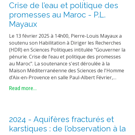
Crise de l’eau et politique des
EXPERIMENTAL PLATFORMS
promesses au Maroc - P.L.
GEOGRAPHIC LOCATIONS
Mayaux
CURRENT PROJECTS
Le 13 février 2025 à 14h00, Pierre-Louis Mayaux a
COMPLETED PROJECTS
soutenu son Habilitation à Diriger les Recherches
UMR NETWORKS
(HDR) en Sciences Politiques intitulée "Gouverner la
pénurie. Crise de l’eau et politique des promesses
REGULAR SEMINARS
au Maroc". La soutenance s'est déroulée à la
TRAINING COURSES
Maison Méditerranéenne des Sciences de l'Homme
MASTER
d’Aix-en-Provence en salle Paul-Albert Février,…
ENGINEERING
Read more...
EDUCATION AND TRAINING
DOCTORAL TRAINING
THESES IN PROGRESS
2024 - Aquifères fracturés et
MOOC
karstiques : de l’observation à la
PRODUCTION