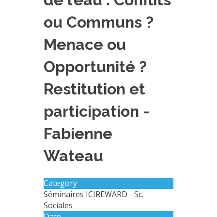
EXPERIMENTAL PLATFORMS
ou Communs ?
GEOGRAPHIC LOCATIONS
Menace ou
CURRENT PROJECTS
COMPLETED PROJECTS
Opportunité ?
UMR NETWORKS
Restitution et
REGULAR SEMINARS
TRAINING COURSES
participation -
MASTER
Fabienne
ENGINEERING
Wateau
EDUCATION AND TRAINING
DOCTORAL TRAINING
Category
THESES IN PROGRESS
Séminaires ICIREWARD - Sc.
MOOC
Sociales
PRODUCTION
Date