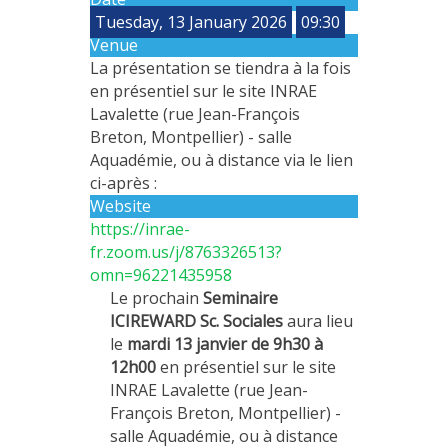
Tuesday, 13 January 2026
09:30
METHODS AND TOOLS
Venue
SOFTWARE
La présentation se tiendra à la fois
en présentiel sur le site INRAE
PUBLICATIONS SUR HAL
Lavalette (rue Jean-François
HDR
Breton, Montpellier) - salle
THESES
Aquadémie, ou à distance via le lien
ci-après :
WORKING PAPERS
Website
THEMATIC NOTES
https://inrae-
fr.zoom.us/j/8763326513?
FOR THE PUBLIC
omn=96221435958
Le prochain
Seminaire
ICIREWARD Sc. Sociales
aura lieu
le
mardi 13 janvier de 9h30 à
12h00
en présentiel sur le site
INRAE Lavalette (rue Jean-
François Breton, Montpellier) -
salle Aquadémie, ou à distance