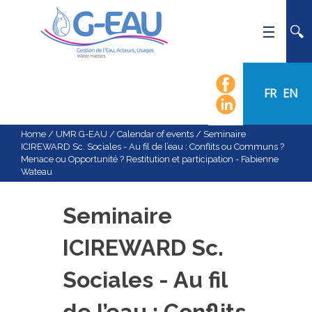
HOME
UMR G-EAU
FR
EN
PRESENTATION
NEWS
Home
/
UMR G-EAU
/
Calendar of events
/
Seminaire
ICIREWARD Sc. Sociales - Au fil de l’eau : Conflits ou Communs ?
EVENTS
Menace ou Opportunité ? Restitution et participation - Fabienne
Wateau
CALENDAR OF EVENTS
FLOW CHART
Seminaire
STAFF
ICIREWARD Sc.
SCIENTIFIC FIELDS
TEAMS
Sociales - Au fil
RECRUITMENT
de l’eau : Conflits
RESEARCH