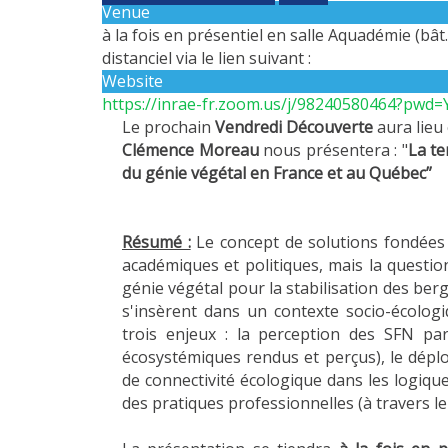
Venue
à la fois en présentiel en salle Aquadémie (bâ
distanciel via le lien suivant :
Website
https://inrae-fr.zoom.us/j/98240580464?
Le prochain
Vendredi Découverte
aura lieu
Clémence Moreau
nous présentera : "
La te
du génie végétal en France et au Québec”
Résumé :
Le concept de solutions fondées s
académiques et politiques, mais la question 
génie végétal pour la stabilisation des be
s'insèrent dans un contexte socio-écologi
trois enjeux : la perception des SFN pa
écosystémiques rendus et perçus), le déplo
de connectivité écologique dans les logiqu
des pratiques professionnelles (à travers 