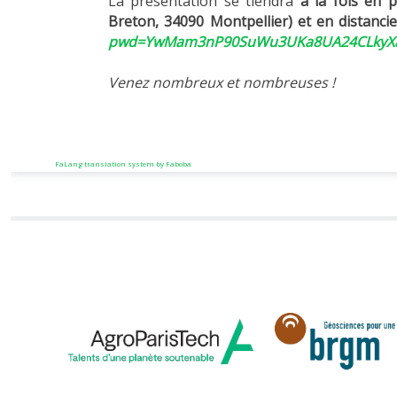
La présentation se tiendra
à la fois en p
Breton, 34090 Montpellier) et en distanci
pwd=YwMam3nP90SuWu3UKa8UA24CLkyXa
Venez nombreux et nombreuses !
FaLang translation system by Faboba