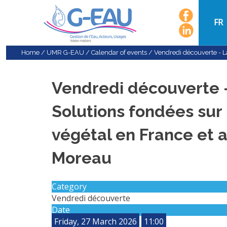
FR
Home
/
UMR G-EAU
/
Calendar of events
/
Vendredi découverte - La
Vendredi découverte - 
Solutions fondées sur 
végétal en France et
Moreau
Category
Vendredi découverte
Date
Friday, 27 March 2026
11:00