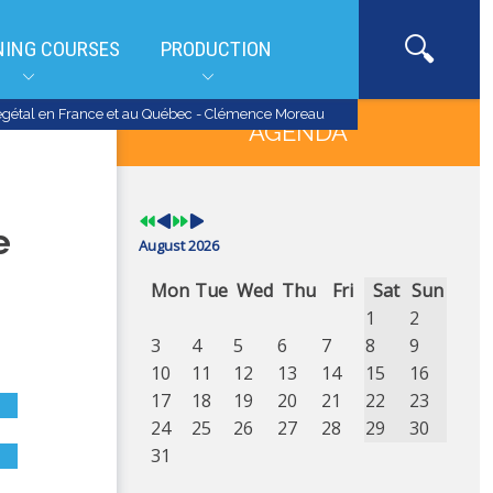
NING COURSES
PRODUCTION
Previous
Previous
Next
Next
e végétal en France et au Québec - Clémence Moreau
Year
Month
Year
Month
AGENDA
e
August 2026
Mon
Tue
Wed
Thu
Fri
Sat
Sun
1
2
3
4
5
6
7
8
9
10
11
12
13
14
15
16
17
18
19
20
21
22
23
24
25
26
27
28
29
30
31