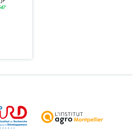
JF
64?