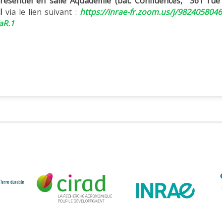
résentiel en salle Aquadémie (bât. Confluences, 361 rue 
el
via le lien suivant :
https://inrae-fr.zoom.us/j/982405804
R.1