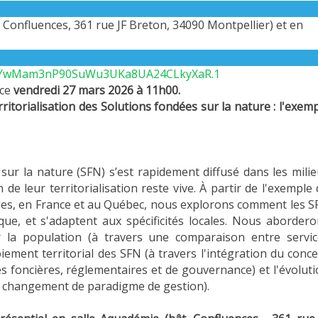
t. Confluences, 361 rue JF Breton, 34090 Montpellier) et en
pwd=YwMam3nP90SuWu3UKa8UA24CLkyXaR.1
 ce
vendredi
27 mars 2026 à 11h00.
rritorialisation des Solutions fondées sur la nature : l'exem
ur la nature (SFN) s’est rapidement diffusé dans les mili
de leur territorialisation reste vive. À partir de l'exemple
rges, en France et au Québec, nous explorons comment les 
que, et s'adaptent aux spécificités locales. Nous aborder
r la population (à travers une comparaison entre servic
iement territorial des SFN (à travers l'intégration du conc
es foncières, réglementaires et de gouvernance) et l'évolut
le changement de paradigme de gestion).