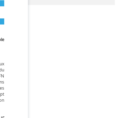
ple
eux
 du
SFN
ons
es
ept
ion