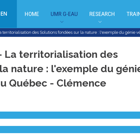
EN
HOME
UMR G-EAU
RESEARCH
TRAI
 territorialisation des Solutions fondées sur la nature : l'exemple du géni
La territorialisation des
la nature : l'exemple du géni
 au Québec - Clémence