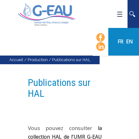
ACCUEIL
UMR G-EAU
FR
EN
PRÉSENTATION
ACTUALITÉS
Accueil
/
Production
/
Publications sur HAL
AGENDA
CALENDRIER DES ÉVÈNEMENTS
Publications sur
ORGANIGRAMME
HAL
LISTE DU PERSONNEL
LES DOMAINES SCIENTIFIQUES
LES ÉQUIPES
Vous pouvez consulter
la
RECRUTEMENT
collection HAL de l'UMR G-EAU
RECHERCHE