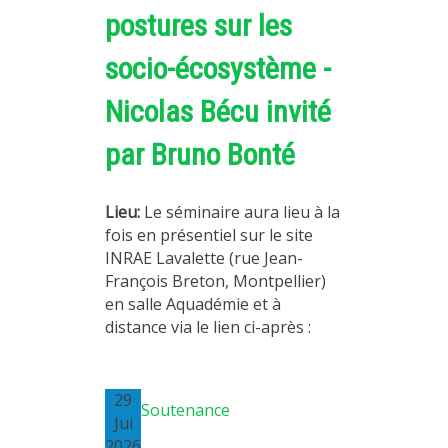
postures sur les
MÉTHODES ET OUTILS
LOGICIELS
socio-écosystème -
PUBLICATIONS SUR HAL
Nicolas Bécu invité
HDR
par Bruno Bonté
THÈSES
WORKING PAPERS
Lieu:
Le séminaire aura lieu à la
NOTES THÉMATIQUES
fois en présentiel sur le site
INRAE Lavalette (rue Jean-
NOS TRAVAUX EN VIDÉO
François Breton, Montpellier)
en salle Aquadémie et à
distance via le lien ci-après :
29
Soutenance
Jui
2026