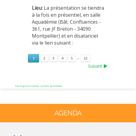
Lieu:
La présentation se tiendra
à la fois en présentiel, en salle
Aquadémie (Bât. Confluences -
361, rue JF Breton - 34090
Montpellier) et en disatanciel
via le lien suivant :
...
1
2
3
4
5
22
Suivant
FaLang translation system by Faboba
Année
Mois
Année
Mois
précédente
précédent
suivante
suivant
AGENDA