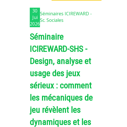
PLATEFORMES EXPÉRIMENTALES
30
Séminaires ICIREWARD -
IMPLANTATIONS GÉOGRAPHIQUES
Jui
Sc. Sociales
2026
PROJETS EN COURS
Séminaire
PROJETS TERMINÉS
NOS RÉSEAUX SCIENTIFIQUES ET TECHNIQUES
ICIREWARD-SHS -
SÉMINAIRES RÉGULIERS
Design, analyse et
FORMATION
MASTER
usage des jeux
INGÉNIEUR
sérieux : comment
FORMATION CONTINUE
les mécaniques de
FORMATION DOCTORALE
jeu révèlent les
THÈSES EN COURS
MOOC
dynamiques et les
PRODUCTION