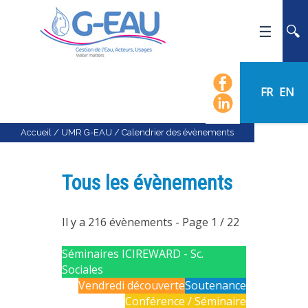
ACCUEIL
UMR G-EAU
FR
EN
PRÉSENTATION
ACTUALITÉS
Accueil
/
UMR G-EAU
/
Calendrier des évènements
AGENDA
CALENDRIER DES ÉVÈNEMENTS
Tous les évènements
ORGANIGRAMME
LISTE DU PERSONNEL
Il y a 216 évènements
- Page 1 / 22
LES DOMAINES SCIENTIFIQUES
Séminaires ICIREWARD - Sc.
LES ÉQUIPES
Sociales
Vendredi découverte
Soutenance
RECRUTEMENT
Conférence / Séminaire
RECHERCHE