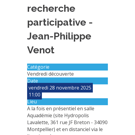
recherche
PLATEFORMES EXPÉRIMENTALES
IMPLANTATIONS GÉOGRAPHIQUES
participative -
PROJETS EN COURS
Jean-Philippe
PROJETS TERMINÉS
Venot
NOS RÉSEAUX SCIENTIFIQUES ET TECHNIQUES
SÉMINAIRES RÉGULIERS
FORMATION
Catégorie
Vendredi découverte
MASTER
Date
INGÉNIEUR
vendredi 28 novembre 2025
11:00
FORMATION CONTINUE
Lieu
FORMATION DOCTORALE
A la fois en présentiel en salle
Aquadémie (site Hydropolis
THÈSES EN COURS
Lavalette, 361 rue JF Breton - 34090
MOOC
Montpellier) et en distanciel via le
PRODUCTION