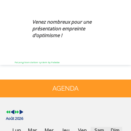
Venez nombreux pour une
présentation empreinte
d’optimisme !
FaLang translation system by Faboba
Année
Mois
Année
Mois
précédente
précédent
suivante
suivant
AGENDA
Août 2026
Lun
Mar
Mer
Jeu
Ven
Sam
Dim