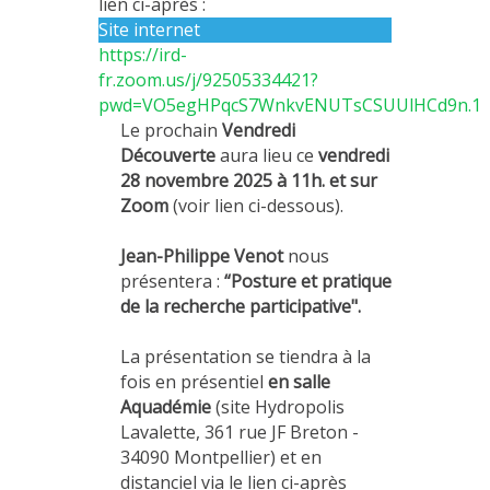
lien ci-après :
MÉTHODES ET OUTILS
Site internet
https://ird-
LOGICIELS
fr.zoom.us/j/92505334421?
PUBLICATIONS SUR HAL
pwd=VO5egHPqcS7WnkvENUTsCSUUlHCd9n.1
Le prochain
Vendredi
HDR
Découverte
aura lieu ce
vendredi
THÈSES
28 novembre 2025 à 11h. et sur
Zoom
(voir lien ci-dessous).
WORKING PAPERS
NOTES THÉMATIQUES
Jean-Philippe Venot
nous
présentera :
“Posture et pratique
NOS TRAVAUX EN VIDÉO
de la recherche participative".
La présentation se tiendra à la
fois en présentiel
en salle
Aquadémie
(site Hydropolis
Lavalette, 361 rue JF Breton -
34090 Montpellier) et en
distanciel via le lien ci-après