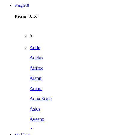
Wangi288
Brand A-Z
A
Addo
Adidas
Airfree
Alamii
Amara
Aqua Scale
Asics
Aveeno
Awan
Slot Gacor