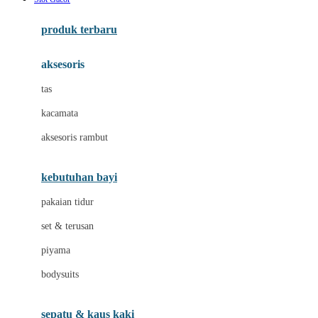
Azetabio
produk terbaru
B
aksesoris
Baabaasheepz
tas
Babiators
kacamata
Baby Dove
aksesoris rambut
Baby Jogger
Baby Rovega
kebutuhan bayi
Babybee
pakaian tidur
Banana Boat
set & terusan
Banz
piyama
Barbie
bodysuits
Beaba
Beauty Barn
sepatu & kaus kaki