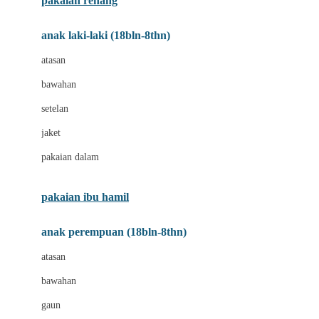
pakaian renang
Bumkins
anak laki-laki (18bln-8thn)
C
atasan
Cetaphil
bawahan
Chicco
setelan
Childlife
jaket
Clevamama
pakaian dalam
Cocolatte
Cottonseeds
pakaian ibu hamil
Cozy N Safe
anak perempuan (18bln-8thn)
Crane
atasan
Cybex
bawahan
D
gaun