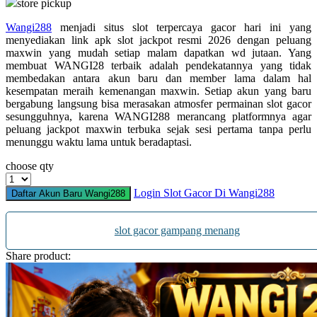
store pickup
Twistshake
Wangi288
menjadi situs slot terpercaya gacor hari ini yang
TY Toys
menyediakan link apk slot jackpot resmi 2026 dengan peluang
maxwin yang mudah setiap malam dapatkan wd jutaan. Yang
U
membuat WANGI28 terbaik adalah pendekatannya yang tidak
membedakan antara akun baru dan member lama dalam hal
kesempatan meraih kemenangan maxwin. Setiap akun yang baru
bergabung langsung bisa merasakan atmosfer permainan slot gacor
V
sesungguhnya, karena WANGI288 merancang platformnya agar
peluang jackpot maxwin terbuka sejak sesi pertama tanpa perlu
menunggu waktu lama untuk beradaptasi.
Veja
choose qty
Vitaflow
Vtech
Login Slot Gacor Di Wangi288
Daftar Akun Baru Wangi288
W
slot gacor gampang menang
Waterland
Share product:
Wellness
X