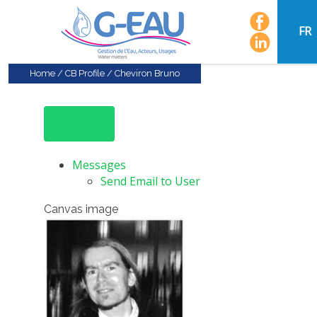
FR
Home
/
CB Profile
/
Cheviron Bruno
Messages
Send Email to User
Canvas image