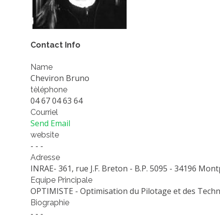
Contact Info
Name
Cheviron Bruno
tèléphone
04 67 04 63 64
Courriel
Send Email
website
- - -
Adresse
INRAE- 361, rue J.F. Breton - B.P. 5095 - 34196 Mont
Equipe Principale
OPTIMISTE - Optimisation du Pilotage et des Techno
Biographie
- - -