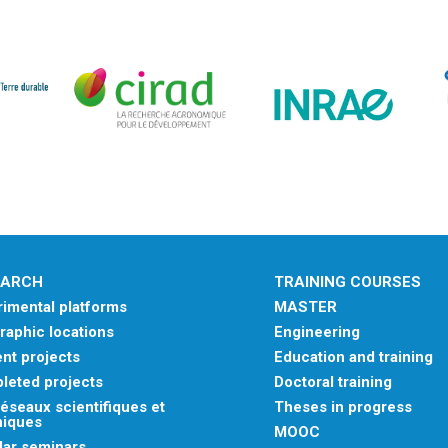
EARCH
TRAINING COURSES
imental platforms
MASTER
aphic locations
Engineering
nt projects
Education and training
leted projects
Doctoral training
éseaux scientifiques et
Theses in progress
niques
MOOC
lar seminars