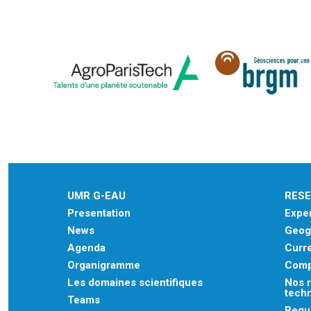
UMR G-EAU
RES
Presentation
Exper
News
Geogr
Agenda
Curre
Organigramme
Comp
Les domaines scientifiques
Nos r
tech
Teams
Regu