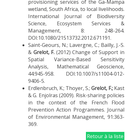
provisioning services of the Ga-Mampa
wetland, South Africa, to local livelihoods.
International Journal of Biodiversity
Science, Ecosystem Services &
Management, 8: 248-264.
DOI:10.1080/21513732.2012.671191.
Saint-Geours, N.; Lavergne, C.; Bailly, J.-S.
&
Grelot, F.
(2012) Change of Support in
Spatial Variance-Based Sensitivity
Analysis, Mathematical Geoscience,
44:945-958. DOI:10.1007/s11004-012-
9406-5.
Erdlenbruch, K.; Thoyer, S.;
Grelot, F.;
Kast
& G. Enjolras (2009). Risk-sharing policies
in the context of the French Flood
Prevention Action Programmes. Journal
of Environmental Management, 91:363-
369.
Retour à la liste