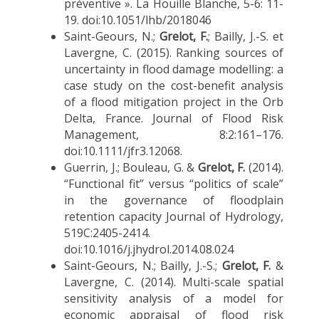
préventive ». La Houille Blanche, 5-6: 11-
19. doi:10.1051/lhb/2018046
Saint-Geours, N.;
Grelot, F.
; Bailly, J.-S. et
Lavergne, C. (2015). Ranking sources of
uncertainty in flood damage modelling: a
case study on the cost-benefit analysis
of a flood mitigation project in the Orb
Delta, France. Journal of Flood Risk
Management, 8:2:161–176.
doi:10.1111/jfr3.12068.
Guerrin, J.; Bouleau, G. &
Grelot, F.
(2014).
“Functional fit” versus “politics of scale”
in the governance of floodplain
retention capacity Journal of Hydrology,
519C:2405-2414.
doi:10.1016/j.jhydrol.2014.08.024
Saint-Geours, N.; Bailly, J.-S.;
Grelot, F.
&
Lavergne, C. (2014). Multi-scale spatial
sensitivity analysis of a model for
economic appraisal of flood risk