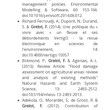
management policies. Environmental
Modelling & Software, 60: 153-166.
doi:10.1016/j.envsoft.2014.06.012.
Richard-Ferroudji, A.; Dupont, N.; Durand,
S. &
Grelot, F.
(2014). Une politique du «
vivre avec » un fleuve et ses
débordements VertigO - la revue
électronique en sciences de
l'environnement, 14:
doi:10.4000/vertigo.15057
Brémond, P.;
Grelot, F.
& Agenais, A.-L.
(2013). Review Article: "Flood damage
assessment on agricultural areas: review
and analysis of existing methods"
Natural Hazards and Earth System
Science, 13: 2493-2512.
doi:10.5194/nhess-13-2493-2013.
Adekola, O.; Morardet, S.; de Groot, R. &
Grelot, F.
(2012). Contribution of