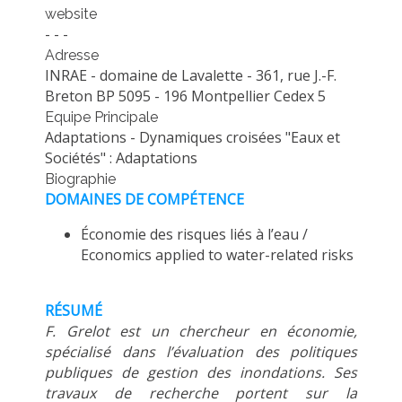
website
METHODS AND TOOLS
- - -
SOFTWARE
Adresse
INRAE - domaine de Lavalette - 361, rue J.-F.
PUBLICATIONS SUR HAL
Breton BP 5095 - 196 Montpellier Cedex 5
HDR
Equipe Principale
Adaptations - Dynamiques croisées "Eaux et
THESES
Sociétés" : Adaptations
WORKING PAPERS
Biographie
DOMAINES DE COMPÉTENCE
THEMATIC NOTES
Économie des risques liés à l’eau /
FOR THE PUBLIC
Economics applied to water-related risks
RÉSUMÉ
F. Grelot est un chercheur en économie,
spécialisé dans l’évaluation des politiques
publiques de gestion des inondations. Ses
travaux de recherche portent sur la