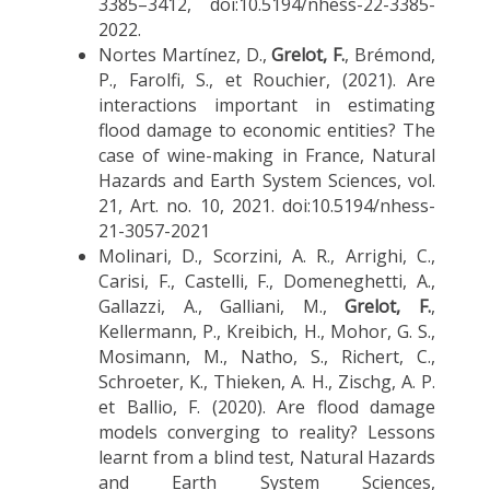
3385–3412, doi:10.5194/nhess-22-3385-
2022.
Nortes Martínez, D.,
Grelot, F.
, Brémond,
P., Farolfi, S., et Rouchier, (2021). Are
interactions important in estimating
flood damage to economic entities? The
case of wine-making in France, Natural
Hazards and Earth System Sciences, vol.
21, Art. no. 10, 2021. doi:10.5194/nhess-
21-3057-2021
Molinari, D., Scorzini, A. R., Arrighi, C.,
Carisi, F., Castelli, F., Domeneghetti, A.,
Gallazzi, A., Galliani, M.,
Grelot, F.
,
Kellermann, P., Kreibich, H., Mohor, G. S.,
Mosimann, M., Natho, S., Richert, C.,
Schroeter, K., Thieken, A. H., Zischg, A. P.
et Ballio, F. (2020). Are flood damage
models converging to reality? Lessons
learnt from a blind test, Natural Hazards
and Earth System Sciences,