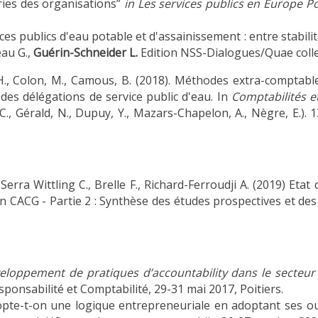
ries des organisations”
in Les services publics en Europe 
ces publics d'eau potable et d'assainissement : entre stabili
eau G.,
Guérin-Schneider L.
Edition NSS-Dialogues/Quae collec
, Colon, M., Camous, B. (2018). Méthodes extra-comptables 
 des délégations de service public d'eau. In
Comptabilités e
t, C., Gérald, N., Dupuy, Y., Mazars-Chapelon, A., Nègre, E
erra Wittling C., Brelle F., Richard-Ferroudji A. (2019) Eta
n CACG - Partie 2 : Synthèse des études prospectives et des
eloppement de pratiques d’accountability dans le secteur 
sponsabilité et Comptabilité, 29-31 mai 2017, Poitiers.
pte-t-on une logique entrepreneuriale en adoptant ses outi