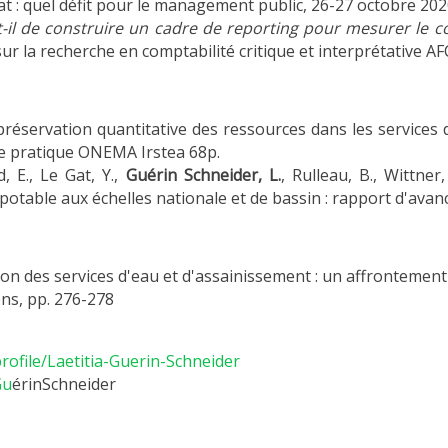
t : quel défit pour le management public, 26-27 octobre 202
it-il de construire un cadre de reporting pour mesurer le c
 la recherche en comptabilité critique et interprétative AFC
préservation quantitative des ressources dans les services 
de pratique ONEMA Irstea 68p.
d, E., Le Gat, Y.,
Guérin Schneider, L.
, Rulleau, B., Wittner
potable aux échelles nationale et de bassin : rapport d'ava
ion des services d'eau et d'assainissement : un affrontement 
ons, pp. 276-278
rofile/Laetitia-Guerin-Schneider
Gu
érinSchneider