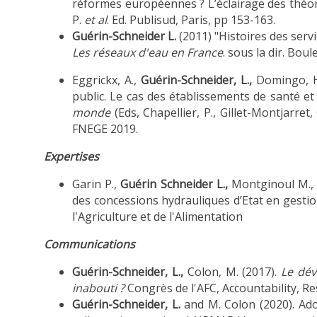
réformes européennes ? L’éclairage des théo
P.
et al
. Ed. Publisud, Paris, pp 153-163.
Guérin-Schneider L.
(2011) "Histoires des servi
Les réseaux d'eau en France
. sous la dir. Boul
Eggrickx, A.,
Guérin-Schneider, L.,
Domingo, H.
public. Le cas des établissements de santé et
monde
(Eds, Chapellier, P., Gillet-Montjarre
FNEGE 2019.
Expertises
Garin P.,
Guérin Schneider L.,
Montginoul M., S
des concessions hydrauliques d’Etat en gestio
l'Agriculture et de l'Alimentation
Communications
Guérin-Schneider, L.,
Colon, M. (2017).
Le dév
inabouti ?
Congrès de l'AFC, Accountability, Re
Guérin-Schneider, L.
and M. Colon (2020). Ado