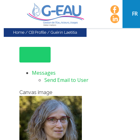
FR
Home
/
CB Profile
/
Guérin Laetitia
Messages
Send Email to User
Canvas image