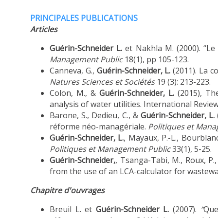
PRINCIPALES PUBLICATIONS
Articles
Guérin-Schneider L.
et Nakhla M. (2000). “Le 
Management Public
18(1), pp 105-123.
Canneva, G.,
Guérin-Schneider, L.
(2011). La c
Natures Sciences et Sociétés
19 (3): 213-223.
Colon, M., &
Guérin-Schneider, L.
(2015), The
analysis of water utilities. International Review
Barone, S., Dedieu, C., &
Guérin-Schneider, L.
réforme néo-managériale.
Politiques et Man
Guérin-Schneider, L.
, Mayaux, P.-L., Bourblanc
Politiques et Management Public
33(1), 5-25.
Guérin-Schneider,
, Tsanga-Tabi, M., Roux, P.,
from the use of an LCA-calculator for wastew
Chapitre d'ouvrages
Breuil L. et
Guérin-Schneider L.
(2007).
“
Que