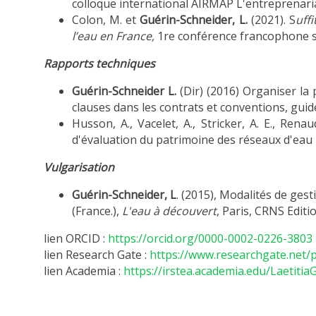
colloque international AIRMAP L'entreprenaria
Colon, M. et
Guérin-Schneider, L.
(2021). S
uff
l’eau en France,
1re conférence francophone sur
Rapports techniques
Guérin-Schneider L.
(Dir) (2016) Organiser la 
clauses dans les contrats et conventions, gui
Husson, A., Vacelet, A., Stricker, A. E., Renau
d'évaluation du patrimoine des réseaux d'eau 
Vulgarisation
Guérin-Schneider, L
. (2015), Modalités de gest
(France.),
L'eau à découvert
, Paris, CRNS Editi
lien ORCID :
https://orcid.org/0000-0002-0226-3803
lien Research Gate :
https://www.researchgate.net/p
lien Academia :
https://irstea.academia.edu/Laetitia