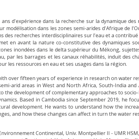
ans d'expérience dans la recherche sur la dynamique des res
ur modélisation dans les zones semi-arides d'Afrique de l'Ou
ans des recherches interdisciplinaires sur l'eau et a contr
i met en avant la nature co-constitutive des dynamiques s
zones inondées dans le delta supérieur du Mékong, sujettes
u, par les barrages et les canaux réhabilités, induit des
r les ressources en eau et ses usages dans la région.
with over fifteen years of experience in research on water
emi-arid areas in West and North Africa, South-India and A
 to the development of complementary approaches to socio-hyd
 dynamics. Based in Cambodia since September 2019, he foc
tural development. He wants to understand how the increa
ges, and how these changes can affect in turn the water res
’Environnement Continental, Univ. Montpellier II - UMR HSM