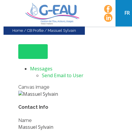
FR
Home
/
CB Profile
/
Massuel Sylvain
Messages
Send Email to User
Canvas image
Contact Info
Name
Massuel Sylvain