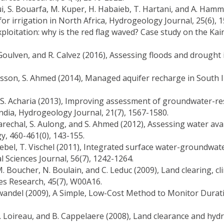
aoui, S. Bouarfa, M. Kuper, H. Habaieb, T. Hartani, and A. H
 irrigation in North Africa, Hydrogeology Journal, 25(6), 
xploitation: why is the red flag waved? Case study on the Ka
Le Goulven, and R. Calvez (2016), Assessing floods and droug
oisson, S. Ahmed (2014), Managed aquifer recharge in South 
and S. Acharia (2013), Improving assessment of groundwater-re
ndia, Hydrogeology Journal, 21(7), 1567-1580.
. Marechal, S. Aulong, and S. Ahmed (2012), Assessing water av
y, 460-461(0), 143-155.
 Lebel, T. Vischel (2011), Integrated surface water-groundwat
l Sciences Journal, 56(7), 1242-1264.
. Boucher, N. Boulain, and C. Leduc (2009), Land clearing, cl
es Research, 45(7), W00A16.
. Dewandel (2009), A Simple, Low-Cost Method to Monitor Du
 M. Loireau, and B. Cappelaere (2008), Land clearance and hyd