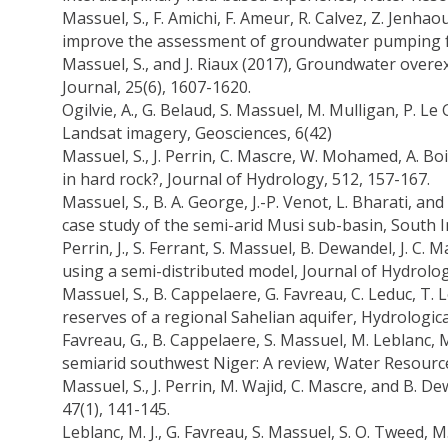
Massuel, S., F. Amichi, F. Ameur, R. Calvez, Z. Jenh
improve the assessment of groundwater pumping for
Massuel, S., and J. Riaux (2017), Groundwater overe
Journal, 25(6), 1607-1620.
Ogilvie, A., G. Belaud, S. Massuel, M. Mulligan, P. 
Landsat imagery, Geosciences, 6(42)
Massuel, S., J. Perrin, C. Mascre, W. Mohamed, A. B
in hard rock?, Journal of Hydrology, 512, 157-167.
Massuel, S., B. A. George, J.-P. Venot, L. Bharati, 
case study of the semi-arid Musi sub-basin, South I
Perrin, J., S. Ferrant, S. Massuel, B. Dewandel, J. C
using a semi-distributed model, Journal of Hydrolog
Massuel, S., B. Cappelaere, G. Favreau, C. Leduc, T.
reserves of a regional Sahelian aquifer, Hydrologica
Favreau, G., B. Cappelaere, S. Massuel, M. Leblanc, M
semiarid southwest Niger: A review, Water Resourc
Massuel, S., J. Perrin, M. Wajid, C. Mascre, and B
47(1), 141-145.
Leblanc, M. J., G. Favreau, S. Massuel, S. O. Tweed,