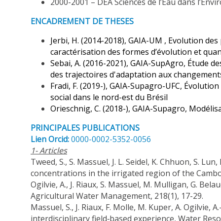
2000-2001 – DEA Sciences de l’Eau dans l’Envir
ENCADREMENT DE THESES
Jerbi, H. (2014-2018), GAIA-UM , Evolution des
caractérisation des formes d’évolution et quant
Sebai, A. (2016-2021), GAIA-SupAgro, Étude de
des trajectoires d'adaptation aux changemen
Fradi, F. (2019-), GAIA-Supagro-UFC, Évolution
social dans le nord-est du Brésil
Orieschnig, C. (2018-), GAIA-Supagro, Modéli
PRINCIPALES PUBLICATIONS
Lien Orcid:
0000-0002-5352-0056
1- Articles
Tweed, S., S. Massuel, J. L. Seidel, K. Chhuon, S. Lun
concentrations in the irrigated region of the Camb
Ogilvie, A., J. Riaux, S. Massuel, M. Mulligan, G. Bel
Agricultural Water Management, 218(1), 17-29.
Massuel, S., J. Riaux, F. Molle, M. Kuper, A. Ogilvie
interdisciplinary field‐based experience, Water Res