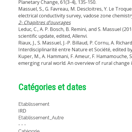
Planetary Change, 61(3-4), 135-150.
Massuel, S., G. Favreau, M. Descloitres, Y. Le Troque
electrical conductivity survey, vadose zone chemistr
2- Chapitres d’ouvrages
Leduc, C., A. P. Bosch, B. Remini, and S. Massuel 
scientific update, edited, Allenvi.
Riaux, J., S. Massuel, J.-P. Billaud, P. Cornu, A. Rich
Interdisciplinarité entre Nature et Société, edited b
Kuper, M., A. Hammani, F. Ameur, F. Hamamouche, S.
emerging rural world. An overview of rural change i
Catégories et dates
Etablissement
IRD
Etablissement_Autre
- - -
Catégorie