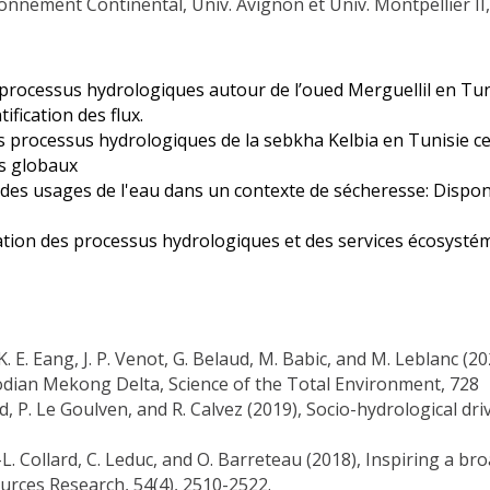
onnement Continental, Univ. Avignon et Univ. Montpellier II
 processus hydrologiques autour de l’oued Merguellil en Tun
ification des flux.
s processus hydrologiques de la sebkha Kelbia en Tunisie cen
ts globaux
 des usages de l'eau dans un contexte de sécheresse: Disponi
sation des processus hydrologiques et des services écosyst
, K. E. Eang, J. P. Venot, G. Belaud, M. Babic, and M. Leblanc
odian Mekong Delta, Science of the Total Environment, 728
aud, P. Le Goulven, and R. Calvez (2019), Socio-hydrological dr
, A.-L. Collard, C. Leduc, and O. Barreteau (2018), Inspiring a
ources Research, 54(4), 2510-2522.