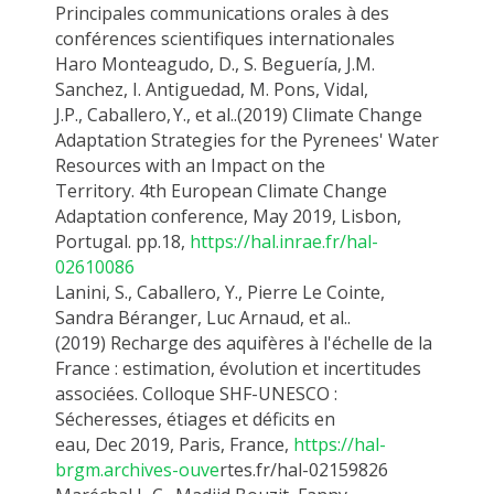
Principales communications orales à des
conférences scientifiques internationales
Haro Monteagudo,
D.,
S.
Beguería
, J.M.
Sanchez, I. Antiguedad, M. Pons,
Vidal,
J.P.,
Caballero,
Y.
,
et al..
(
2019
) Climate Change
Adaptation Strategies for the Pyrenees' Water
Resources with an Impact on the
Territory.
4th
European Climate Change
Adaptation conference, May 2019, Lisbon,
Portugal. pp.18
,
https://hal.inrae.fr/hal-
02610086
Lanini
, S.
,
Caballero, Y.
, Pierre Le Cointe,
Sandra Béranger, Luc Arnaud, et
al..
(2019)
Recharge des aquifères à l'échelle de la
France : estimation, évolution et incertitudes
associées. Colloque SHF-UNESCO :
Sécheresses, étiages et déficits en
eau,
Dec
2019, Paris,
France,
https://hal-
brgm.archives-ouve
r
tes.fr/hal-02159826