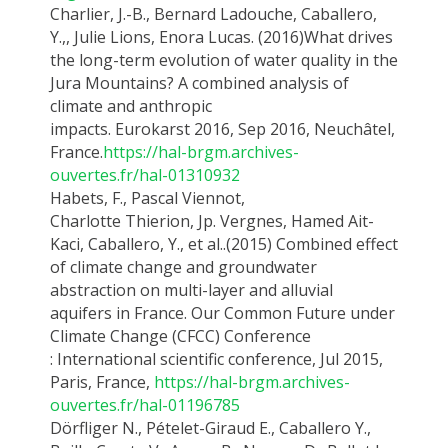
Charlier
, J.-B.
, Bernard
Ladouche
,
Caballero
,
Y.
,
,
Julie Lions,
Enora
Lucas.
(2016)
What
drives
the long-term evolution of water quality in the
Jura Mountains? A combined analysis of
climate and anthropic
impacts.
Eurokarst
2016, Sep 2016, Neuchâtel,
France.
https://hal-brgm.archives-
ouvertes.fr/hal-01310932
Habets
, F.
, Pascal
Viennot
,
Charlotte
Thierion
,
Jp
.
Vergnes, Hamed Ait-
Kaci,
Caballero, Y.
,
et al
..
(
2015
)
Combined effect
of climate change and groundwater
abstraction on multi-layer and alluvial
aquifers in France. Our Common Future under
Climate Change (CFCC)
Conference
:
International scientific conference, Jul 2015,
Paris, France
,
https://hal-brgm.archives-
ouvertes.fr/hal-01196785
Dörfliger
N.,
Pételet
-Giraud E.,
Caballero Y
.,