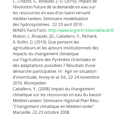
L.,
Chazot
, S., Rinaudo, J.-D. (2010), Impact de
l’évolution future de la demande en eau sur
les ressources en eau d’un
basin
versant
méditerranéen, Séminaire modélisation
des
hydrosystèmes
. 22-23 avril 2010 -
MINES
ParisTech
.
http://www.brgm.fr/sites/default/f
Maton, L. Rinaudo, JD.,
Caballero
, Y., Richard,
A. Rollin, D. (2010).
Que pensent les
agriculteurs et les acteurs institutionnels des
impacts du changement climatique
sur
l‟agriculture
des Pyrénées Orientales et
des adaptations possibles ? Résultats d’une
démarche participative. In : Agir en situation
d'incertitude,
Ancey
et al. Ed., 22-24 novembre
2010, Montpellier.
Caballero
, Y., (2008) Impact du changement
climatique sur les ressources en eau du bassin
Méditerranéen. Séminaire régional Plan Bleu
"Changement climatique en Méditerranée".
Marseille, 22-23 octobre 2008.