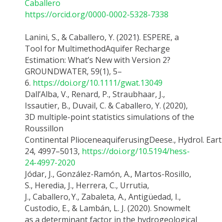
Caballero
https://orcid.org/0000-0002-5328-7338
Lanini, S., & Caballero, Y
. (2021). ESPERE, a
Tool
for MultimethodAquifer
Recharge
Estimation: What’s New with Version 2?
GROUNDWATER, 59(1), 5–
6.
https://doi.org/10.1111/gwat.13049
Dall’Alba
, V., Renard, P.,
Straubhaar
, J.,
Issautier, B.,
Duvail
, C.
&
Caballero, Y.
(2020),
3D multiple-point
statistics
simulations of the
Roussillon
Continental
Pliocene
aquifer
using
Deese
.,
Hydrol.
Ear
24, 4997–5013,
https://doi.org/10.5194/hess-
24-4997-2020
Jódar, J., González-Ramón, A., Martos-Rosillo,
S., Heredia, J., Herrera, C., Urrutia,
J.,
Caballero,
Y
., Zabaleta, A., Antigüedad, I.,
Custodio, E., & Lambán, L. J. (2020).
Snowmelt
as a determinant factor in the hydrogeological