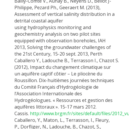
Bailly-Comte V.,
Aunay
B.,
Neyens
D.,
Bellot
J-
Philippe, Pezard Ph., Geeraert M. (2013),
Assessment of vertical salinity distribution in a
detrital coastal aquifer
using
hydrophysics
monitoring and
geochemistry analysis on two pilot sites
equipped with observati
on boreholes, IAH
2013, Solving the groundwater challenges of
the 21
st
Century,
15-20 sept. 2013
,
Perth
Caballero
Y.,
Ladouche
B.,
Terrasson
I.,
Chazot
S.
(2012), Impact du changement climatique sur
un aquifère captif côtier – Le pliocène du
Roussillon. Dix-huitièmes journées techniques
du Comité Français d’Hydrogéologie de
l’Association Internationale des
Hydrogéologues. « Ressources et gestion des
aquifères littoraux ». 15-17 mars 2012.
Cassis.
http://www.brgm.fr/sites/default/files/2012_vu
Caballero
, Y.,
Maton
, L.,
Terrasson
, I., Fleury,
P.,
Dorfliger
, N.,
Ladouche
, B.,
Chazot
, S.,