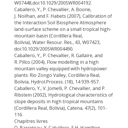
W07448
,doi:10.1029
/2005WR004192.
Caballero, Y
., P. Chevallier, A. Boone,
J.
Noilhan
, and F. Habets (2007), Calibration of
the Interaction Soil Biosphere Atmosphere
land-surface scheme on a small tropical high-
mountain basin (Cordillera Real,
Bolivia),
Water
Resour
. Res.,
43, W07423,
doi
:10.1029
/2005WR004490.
Caballero, Y.
, P. Chevallier, R.
Gallaire
, and
R.
Pillco
(2004), Flow modelling in a high
mountain valley equipped with hydropower
plants: Rio
Zongo
Valley, Cordillera Real,
Bolivia,
Hydrol.Process
. (18), 14 939-957.
Caballero, Y.,
V.
Jomelli
, P. Chevallier, and P.
Ribstein (2002), Hydrological characteristics of
slope deposits in high tropical mountains
(Cordillera Real, Bolivia),
Catena
, 47(2), 101-
116.
Chapitres livres
O. Barreteau,
Y. Caballero
, S.H. Hamilton,