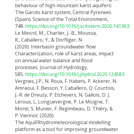
behaviour of high mountain karst aquifers:
The
Garcés
karst system, Central Pyrenees
(Spain). Science of the Total Environment,
748.
https://doi.org/10.1016/j.scitotenv.2020.141363
Le Mesnil, M., Charlier, J.-B., Moussa,
R.,
Caballero, Y
., &
Dörfliger
, N.
(2020).
Interbasin
groundwater flow:
Char
acterization, role of karst areas, impact
on annual water balance and flood
processes.
Journal of Hydrology,
585.
https://doi.org/10.1016/j.jhydrol.2020.124583
Vergnes, J.P., N. Roux, F. Habets, P. Ackerer, N.
Amraoui, F. Besson,
Y. Caballero
, Q. Courtois,
J.-R. de Dreuzy, P. Etchevers, N. Gallois, D. J.
Leroux, L.
Longuevergne
, P. Le Moigne, T.
Morel, S. Munier, F. Regimbeau, D.
Thiéry
, &
P.
Viennot
.
(2020).
The
AquiFR
hydrometeorological
modelling
platform as a tool for improving groundwater