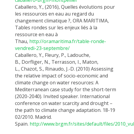
Caballero, Y.
,
(
2016
)
, Quelles évolutions pour
les ressources en eau au regard du
changement climatique ?, ORA MARITIMA,
Tables rondes sur les enjeux liés à la
ressource en eau à
Thau,
http://oramaritima.fr/table-ronde-
vendredi-23-septembre/
Caballero
, Y., Fleury, P.,
Ladouche
,
B.,
Dorfliger
, N.,
Terrasson
, I.,
Maton
,
L.,
Chazot
, S., Rinaudo, J.-D. (2010) Assessing
the relative
impact
of socio-economic and
climate change on water resources: A
Mediterranean case study for the short-term
(2020-2040). Invited speaker. International
conference on water scarcity and drought –
the path to climate change adaptation. 18-19
02/2010. Madrid.
Spain.
http://www.brgm.fr/sites/default/files/2010_vu