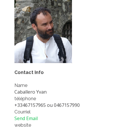
EXPERIMENTAL PLATFORMS
GEOGRAPHIC LOCATIONS
CURRENT PROJECTS
COMPLETED PROJECTS
UMR NETWORKS
REGULAR SEMINARS
TRAINING COURSES
MASTER
Contact Info
ENGINEERING
Name
EDUCATION AND TRAINING
Caballero Yvan
tèléphone
DOCTORAL TRAINING
+33467157965 ou 0467157990
THESES IN PROGRESS
Courriel
Send Email
MOOC
website
PRODUCTION