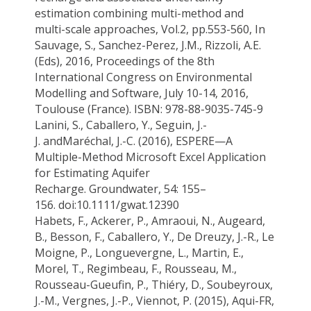
estimation combining multi-method and
multi-scale approaches, Vol.2, pp.553-560, In
Sauvage, S., Sanchez-Perez, J.M., Rizzoli, A.E.
(
Eds
), 2016, Proceedings of the 8th
International Congress on Environmental
Modelling and Software, July 10-14, 2016,
Toulouse (France). ISBN: 978-88-9035-745-9
Lanini, S.,
Caballero, Y
., Seguin, J.-
J.
and
Maréchal
, J.-C. (2016), ESPERE—A
Multiple-Method Microsoft Excel Application
for Estimating Aquifer
Recharge.
Groundwater
, 54: 155–
156.
doi
:10.1111/gwat.12390
Habets, F., Ackerer, P., Amraoui, N.,
Augeard
,
B., Besson, F.,
Caballero, Y.
, De Dreuzy, J.-R., Le
Moigne, P.,
Longuevergne
, L., Martin, E.,
Morel, T., Regimbeau, F., Rousseau, M.,
Rousseau-
Gueufin
, P.,
Thiéry
, D.,
Soubeyroux
,
J.-M., Vergnes, J.-P.,
Viennot
, P. (2015),
Aqui
-FR,