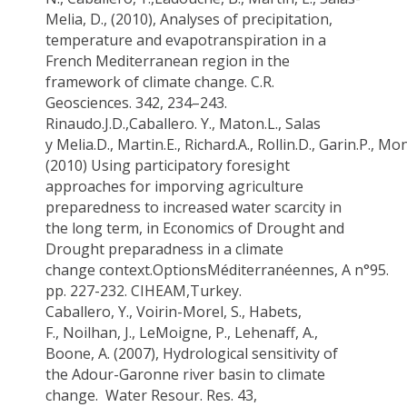
Melia
, D., (2010), Analyses of precipitation,
temperature and evapotranspiration in a
French Mediterranean region in the
framework of climate change.
C.R.
Geosciences
.
342
, 234–243.
Rinaudo.J.D
.,
Caballero. Y.
,
Maton.L
.,
Salas
y
Melia.D
.,
Martin.E
.,
Richard.A
.,
Rollin.D
.,
Garin.P
.,
Mon
(2010) Using participatory foresight
approaches for
imporving
agriculture
preparedness to increased water scarcity in
the long term, in
Economics of Drought and
Drought
preparadness
in a climate
change
context
.
Options
Méditerranéennes
,
A
n°95.
pp. 227-232.
CIHEAM
,Turkey
.
Caballero, Y.
,
Voirin
-Morel, S., Habets,
F.,
Noilhan
, J.,
LeMoigne
, P.,
Lehenaff
, A.,
Boone, A. (2007), Hydrological sensitivity of
the Adour-Garonne river basin to climate
change.
Water
Resour
. Res
. 43,