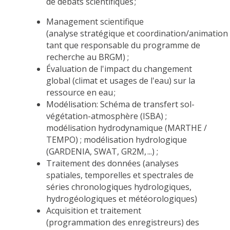
de débats
scientifiques ;
Management
scientifique
(
analyse
stratégi
que
et
coordination/animation
tant que
responsable du programme de
recherche au BRGM) ;
Évaluation de l'impact du changement
global (climat et
usages
de l'eau)
sur la
ressource en eau
;
Modélisation: Schéma de transfert sol-
végétation-atmosphère (ISBA) ;
modélisation
hydrodynamique
(MARTHE
/
TEMPO
) ; modélisatio
n hydrologique
(GARDENIA, SWAT, GR2M,
...) ;
Traitement des données (analyses
spatiales, temporelles et spectrales de
séries chronologiques hydrologiques,
hydrogéologiques et météorologiques)
Acquisition et traitement
(programmation des enregistreurs) des