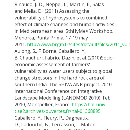
Rinaudo, J.-D.,
Neppel
, L., Martin, E., Salas
and
Melia
, D., (2011) Assessing the
vulnerability of
hydrosystems
to combined
effect of climate changes and human activities
in Mediterranean area.
5th
HyMeX
Workshop.
Menorca, Punta Prima, 17-19 may
2011.
http://www.brgm.fr/sites/default/files/2011_vu
Aulong
, S., F. Borne,
Caballero, Y
.,
B.
Chaudhuri
, Fabrice
Dazin
, et
al..
(
2010)
Socio-
economic
assessement
of farmers'
vulnerability as water users subject to global
change stressors in the hard rock area of
southern India. The SHIVA ANR project. 2010
International Conference on Integrative
Landscape Modelling (LANDMOD 2010), Feb
2010, Montpellier, France.
https://hal-univ-
tlse2.archives-ouvertes.fr/hal-01368895
Caballero
, Y., Fleury, P.,
Dagneaux
,
D.,
Ladouche
, B.,
Terrasson
, I., Maton,