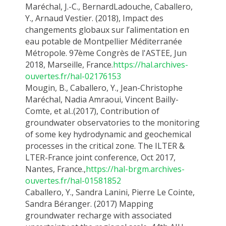
Maréchal
, J.-C.
,
Berna
rd
Ladouche
,
Caballero
,
Y.,
Arnaud
Vestier
.
(2018),
Impact des
changements globaux sur l’alimentation en
eau potable de Montpellier Méditerranée
Métropole. 97ème Congrès de l'ASTEE, Jun
2018, Marseille, France.
https://hal.archives-
ouvertes.fr/hal-02176153
Mougin
, B.
,
Caballero, Y.,
Jean-Christophe
Maréchal, Nadia Amraoui, Vincent Bailly-
Comte, et
al..
(2017), Contribution of
groundwater observatories to the monitoring
of some key hydrodynamic and geochemical
processes in the critical zone. The ILTER &
LTER-France joint conference, Oct 2017,
Nantes,
France.
,
https://hal-brgm.archives-
ouvertes.fr/hal-01581852
Caballero, Y.
, Sandra Lanini, Pierre Le Cointe,
Sandra Béranger.
(
2017
) Mapping
groundwater recharge with associated