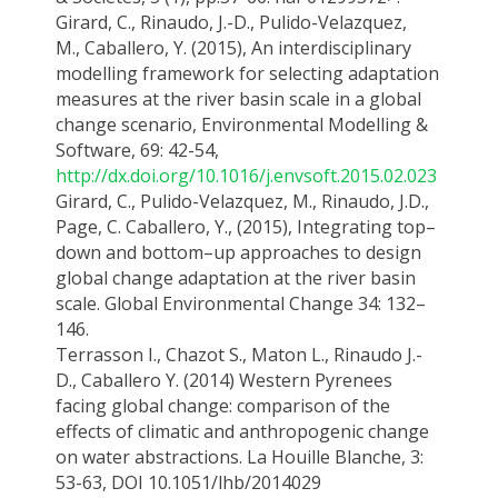
Girard, C., Rinaudo, J.-D., Pulido-Velazquez,
M.,
Caballero, Y.
(2015), An interdisciplinary
modelling framework for selecting adaptation
measures at the river basin scale in a global
change scenario,
Environmental Modelling &
Software
, 69: 42-54,
http://dx.doi.org/10.1016/j.envsoft.2015.02.023
Girard, C., Pulido-Velazquez, M., Rinaudo, J.D.,
Page, C.
Caballero, Y.
, (2015), Integrating top–
down and bottom–up approaches to design
global change adaptation at the river basin
scale.
Global Environmental Change
34: 132–
146.
Terrasson
I.,
Chazot
S.,
Maton
L., Rinaudo J.-
D., Caballero Y. (2014) Western Pyrenees
facing global change: comparison of the
effects of climatic and anthropogenic change
on water abstractions.
La
Houille
Blanche
, 3:
53-63, DOI 10.1051/
lhb
/2014029