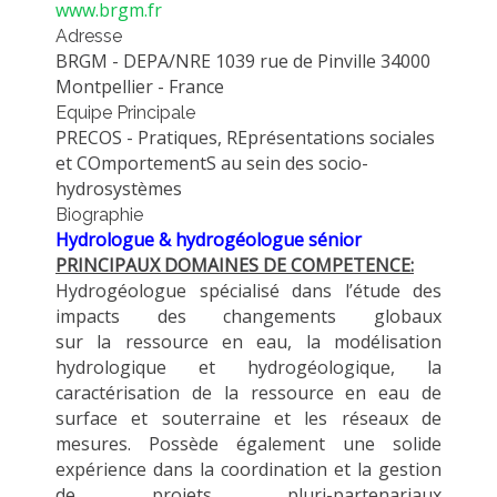
www.brgm.fr
METHODS AND TOOLS
Adresse
BRGM - DEPA/NRE 1039 rue de Pinville 34000
SOFTWARE
Montpellier - France
PUBLICATIONS SUR HAL
Equipe Principale
PRECOS - Pratiques, REprésentations sociales
HDR
et COmportementS au sein des socio-
THESES
hydrosystèmes
WORKING PAPERS
Biographie
Hydrologue &
hydrogéologue
sénior
THEMATIC NOTES
PRINCIPAUX DOMAINES DE COMPETENCE:
FOR THE PUBLIC
Hydrogéologue spécialisé dans l’étude des
impacts des changements globaux
sur
la
ressource en eau, la modélisation
hydrologique et hydrogéologique, la
caractérisation de la ressource en eau
de
surface et
souterraine et les réseaux de
mesures.
Possède également une solide
expérience dans la coordination et la gestion
de projets pluri-partenariaux