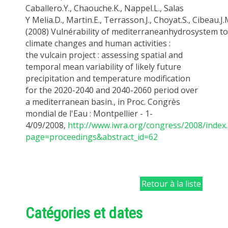
Caballero
.Y
.,
Chaouche.K
.,
Nappel.L
., Salas
Y
Melia.D
.,
Martin.E
.,
Terrasson.J
.,
Choyat.S
.,
Cibeau.J
(2008)
Vulnérability
of
mediterranean
hydrosystem
to
climate changes and human activities :
the
vulcain
project : assessing spatial and
temporal mean variability of likely future
precipitation and temperature modification
for the 2020-2040 and 2040-2060 period over
a
mediterranean
basin., in Proc.
Congrès
mondial de l'Eau : Montpellier - 1-
4/09/2008,
http://www.iwra.org/congress/2008/index
page=proceedings&abstract_id=62
Retour à la liste
Catégories et dates