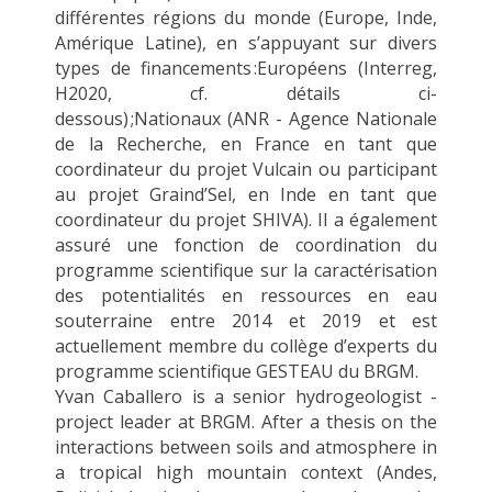
différentes régions du monde (Europe, Inde,
Amérique Latine),
en s’appuyant sur
divers
types de
financements
:
E
uropéens
(
Interreg
,
H2020,
cf. détails ci-
dessous) ;
N
ationau
x
(
ANR
-
Agence Nationale
de la Recherche
, en France
en tant que
coordinateur du projet
Vulcain
ou participant
au projet
Graind’Sel
, en Inde
en tant que
coordinateur du projet
SHIVA).
Il
a également
assuré une fonction de coordination du
programme scientifique sur la caractérisation
des potentialités en ressources en eau
souterraine entre 2014 et 2019
et est
actuellement membre du collège d’experts du
programme scientifique GESTEAU du BRGM
.
Yvan Caballero is a senior hydrogeologist -
project leader at BRGM. After a thesis on the
interactions between soils and atmosphere in
a tropical high mountain context (Andes,