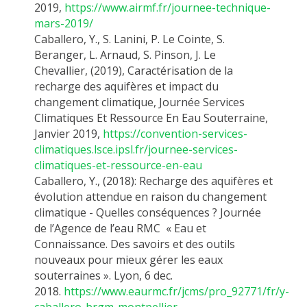
2019,
https://www.airmf.fr/journee-technique-
mars-2019/
Caballero, Y.
, S. Lanini, P. Le Cointe, S.
Beranger, L. Arnaud, S. Pinson, J. Le
Chevallier,
(
2019
)
, Caractérisation de la
recharge des aquifères et impact du
changement climatique, Journée Services
Climatiques Et Ressource En Eau Souterraine,
Janvier 2019,
https://convention-services-
climatiques.lsce.ipsl.fr/journee-services-
climatiques-et-ressource-en-eau
Caballero, Y.
,
(
2018
)
: Recharge des aquifères et
évolution attendue en raison du changement
climatique - Quelles conséquences ? Journée
de l’Agence de l’eau
RMC «
Eau et
Connaissance. Des savoirs et des outils
nouveaux pour mieux gérer les eaux
souterraines ». Lyon, 6
dec
.
2018.
https://www.eaurmc.fr/jcms/pro_92771/fr/y-
caballero-brgm-montpellier