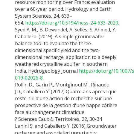
resource monitoring over France: evaluation
over a 60-year period.
Hydrology and Earth
System Sciences, 24, 633–
654.
https://doi.org/10.5194/hess-24-633-2020
.
Syed A. M., B. Dewandel, A. Selles, S. Ahmed,
Y.
Caballero
. (2019),
A
simple groundwater
balance tool to evaluate the three-
dimensional specific yield and the two-
dimensional recharge: application to a deeply
weathered crystalline aquifer in southern
India.
Hydrogeology
Journal
https://doi.org/10.1007/
019-02026-8
.
Rollin D., Garin P., Montginoul M., Rinaudo
JD.,
Caballero Y.
(2017) Quatre ans après : que
reste-t-il d'une action de recherche sur une
prospective de la gestion d'une nappe côtière
face au changement climatique
?
Sciences
Eaux
&
Territoires
,
22, 30-34
Lanini S. and
Caballero Y
. (2016) Groundwater
recharge and associated uncertainty