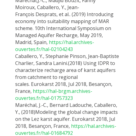
Maréchal,
J.-C
.
,
Madjid
Bouzit
, Fanny
Moiroux,
Caballero, Y.
, Jean-
François
Desprats
, et al..
(2019) Introducing
economy into suitability mapping of MAR
scheme.
10th
International Symposium on
Managed Aquifer Recharge, May 2019,
Madrid, Spain
,
https://hal.archives-
ouvertes.fr/hal-02104243
Caballero, Y.
, Stephanie Pinson, Jean-Baptiste
Charlier, Sandra Lanini.
(
2018)
Using IDPR to
characterize recharge area of karst aquifers
from catchment to regional
scales.
Eurokarst
2018,
Jul
2018, Besançon,
France,
https://hal-brgm.archives-
ouvertes.fr/hal-01757323
Maréchal
, J
.-C.,
Bernard
Ladouche
,
Caballero,
Y.
, (2018)
Modeling
the global change impacts
on the Lez karst aquifer.
Eurokarst
2018, Jul
2018,
Besançon
, France,
https://hal.archives-
ouvertes.fr/hal-01684792