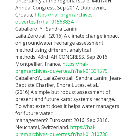
uncertainty at the regional scale.
44
th
AIH
Annual Congress, Sep 2017, Dubrovnik,
Croatia
,
https://hal-brgm.archives-
ouvertes.fr/hal-01563834
Caballero, Y.
, Sandra Lanini,
Laila
Zerouali
.
(2016)
A
climate change impact
on groundwater recharge assessment
method using different analytical
methods.
43rd
IAH CONGRESS, Sep 2016,
Montpellier, France
,
https://hal-
brgm.archives-ouvertes.fr/hal-01331579
Caballero
Y
.,
Laïla
Zerouali
, Sandra Lanini, Jean-
Baptiste Charlier,
Enora
Lucas, et
al..
(2016)
A
simple but robust assessment of
present and future karst systems recharge.
To what extent does it helps water managers
for future water
management?
Eurokarst
2016, Sep 2016,
Neuchatel, Switzerland.
https://hal-
brgm.archives-ouvertes.fr/hal-01310730