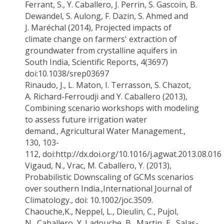
Ferrant
, S.,
Y. Caballero
, J. Perrin, S.
Gascoin
, B.
Dewandel, S.
Aulong
, F.
Dazin
, S. Ahmed and
J.
Maréchal
(2014), Projected impacts of
climate change on farmers' extraction of
groundwater from crystalline aquifers in
South India,
Scientific Reports
, 4(3697)
doi:10.1038/srep03697
Rinaudo, J., L.
Maton
, I.
Terrasson
, S.
Chazot
,
A. Richard-
Ferroudji
and
Y. Caballero
(2013),
Combining scenario workshops with modeling
to assess future irrigation water
demand.,
Agricultural Water Management
.,
130, 103-
112,
doi:http
://dx.doi.org/10.1016/j.agwat.2013.08.016
Vigaud
, N.,
Vrac
, M.
Caballero, Y.
(2013),
Probabilistic Downscaling of GCMs scenarios
over southern
India.,
International Journal of
Climatology
.,
doi
: 10.1002/joc.3509.
Chaouche
,K
.,
Neppel
, L.,
Dieulin
, C.,
Pujol
,
N.,
Caballero, Y.,
Ladouche
, B., Martin, E., Salas-