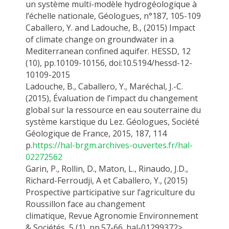
un système multi-modèle hydrogéologique à
l’échelle nationale, Géologues, n°187, 105-109
Caballero, Y.
and
Ladouche
, B., (2015) Impact
of climate change on groundwater in a
Mediterranean confined aquifer.
HESSD,
12
(10), pp.10109-10156, doi:10.5194/hessd-12-
10109-2015
Ladouche
, B.
,
Caballero, Y.
, Maréchal
, J.-C.
(2015),
Évaluation de l’impact du changement
global sur la ressource en eau souterraine du
système karstique du Lez. Géologues, Société
Géologique de France, 2015, 187, 114
p.
https://hal-brgm.archives-ouvertes.fr/hal-
02272562
Garin, P., Rollin, D., Maton, L., Rinaudo, J.D.,
Richard-
Ferroudji
, A et
Caballero, Y
., (2015)
Prospective participative sur l’agriculture du
Roussillon face au changement
climatique,
Revue Agronomie Environnement
& Sociétés
, 5 (1), pp.57-66.
hal-01299372
>.