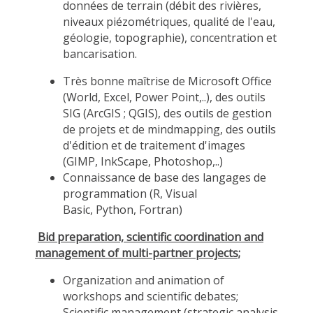
données de terrain (débit des rivières,
niveaux piézométriques, qualité de l'eau,
géologie, topographie)
, concentration et
bancarisation.
Très bonne maîtrise de Microsoft Office
(World, Excel, Power
Point,..
), des outils
SIG (
ArcGIS
; QGIS), des outils de gestion
de projets et de
mind
mapping
, des outils
d'édition et de traitement d'images
(GIMP,
InkScape
, Photoshop,..)
Connaissance de base des langages de
programmation (R, Visual
Basic,
Python,
Fortran
)
Bid preparation, scientific coordination and
management of multi-partner projects;
Organization and animation of
workshops and scientific debates;
Scientific management (strategic analysis