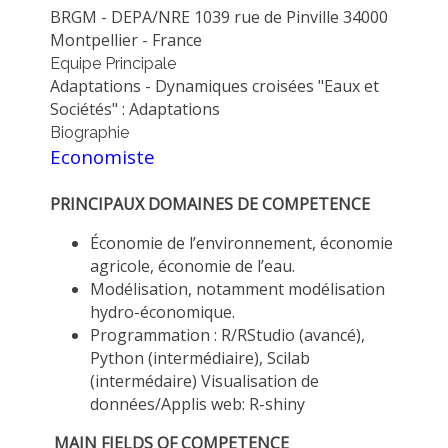
BRGM - DEPA/NRE 1039 rue de Pinville 34000
METHODS AND TOOLS
Montpellier - France
SOFTWARE
Equipe Principale
Adaptations - Dynamiques croisées "Eaux et
PUBLICATIONS SUR HAL
Sociétés" : Adaptations
HDR
Biographie
Economiste
THESES
WORKING PAPERS
PRINCIPAUX DOMAINES DE COMPETENCE
THEMATIC NOTES
Économie de l’environnement, économie
FOR THE PUBLIC
agricole, économie de l’eau.
Modélisation, notamment modélisation
hydro-économique.
Programmation : R/RStudio (avancé),
Python (intermédiaire), Scilab
(intermédaire) Visualisation de
données/Applis web: R-shiny
MAIN FIELDS OF COMPETENCE