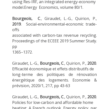
using Res-IRF, an integrated energy-economy
model.Energy Economics, volume 80/1.
Bourgeois, C
., Giraudet, L.-G., Quirion, P.,
2019
. Social-environmental-economic trade-
offs
associated with carbon-tax revenue recycling.
Proceedings of the ECEEE 2019 Summer Study.
pp
1365–1372.
Giraudet, L.-G.,
Bourgeois, C
., Quirion, P.,
2020
.
Efficacité économique et effets distributifs de
long-terme des politiques de rénovation
énergétique des logements. Economie &
prévision, 2020/1, 217, pp 43-63
Giraudet, L.-G.,
Bourgeois, C
., Quirion, P.,
2020
.
Policies for low-carbon and affordable home
heating: A French outlook. Energy policy. par