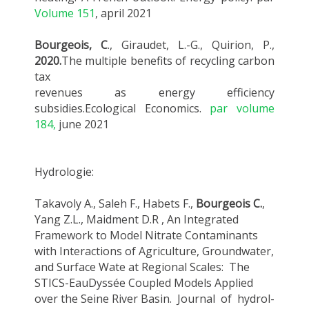
Volume 151
, april 2021
Bourgeois, C
., Giraudet, L.-G., Quirion, P.,
2020.
The multiple benefits of recycling carbon
tax
revenues as energy efficiency
subsidies.Ecological Economics.
par volume
184,
june 2021
Hydrologie:
Takavoly A., Saleh F., Habets F.,
Bourgeois C.
,
Yang Z.L., Maidment D.R , An Integrated
Framework to Model Nitrate Contaminants
with Interactions of Agriculture, Groundwater,
and Surface Wate at Regional Scales: The
STICS-EauDyssée Coupled Models Applied
over the Seine River Basin. Journal of hydrol-