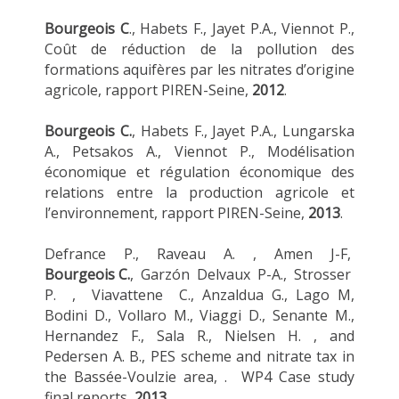
Bourgeois C
., Habets F., Jayet P.A., Viennot P.,
Coût de réduction de la pollution des
formations aquifères par les nitrates d’origine
agricole, rapport PIREN-Seine,
2012
.
Bourgeois C.
, Habets F., Jayet P.A., Lungarska
A., Petsakos A., Viennot P., Modélisation
économique et régulation économique des
relations entre la production agricole et
l’environnement, rapport PIREN-Seine,
2013
.
Defrance P., Raveau A. , Amen J-F,
Bourgeois C.
, Garzón Delvaux P-A., Strosser
P. , Viavattene C., Anzaldua G., Lago M,
Bodini D., Vollaro M., Viaggi D., Senante M.,
Hernandez F., Sala R., Nielsen H. , and
Pedersen A. B., PES scheme and nitrate tax in
the Bassée-Voulzie area, . WP4 Case study
final reports,
2013.