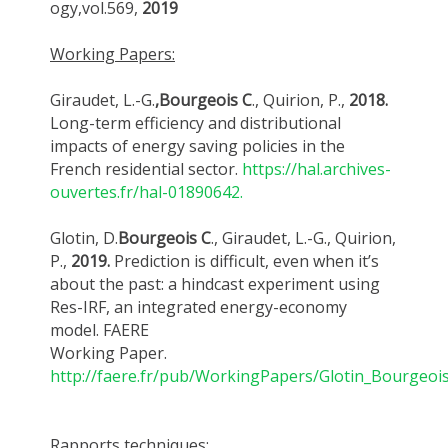
ogy,vol.569,
2019
Working Papers:
Giraudet, L.-G.
,Bourgeois C
., Quirion, P.,
2018.
Long-term efficiency and distributional
impacts of energy saving policies in the
French residential sector.
https://hal.archives-
ouvertes.fr/hal-01890642.
Glotin, D.
Bourgeois C
., Giraudet, L.-G., Quirion,
P.,
2019.
Prediction is difficult, even when it’s
about the past: a hindcast experiment using
Res-IRF, an integrated energy-economy
model. FAERE
Working Paper.
http://faere.fr/pub/WorkingPapers/Glotin_Bourgeoi
Rapports techniques: