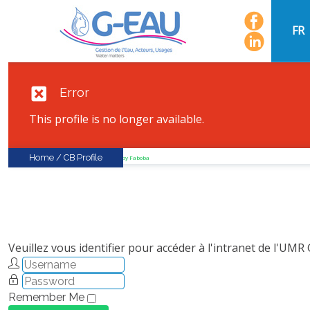
FR
Error
This profile is no longer available.
Home
/
CB Profile
FaLang translation system by Faboba
Veuillez vous identifier pour accéder à l'intranet de l'UMR
Remember Me