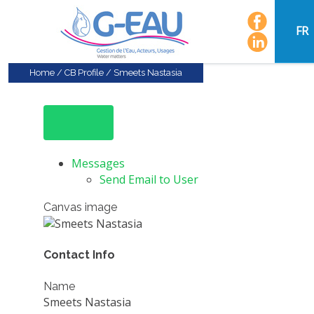
FR
Home
/
CB Profile
/
Smeets Nastasia
Messages
Send Email to User
Canvas image
Contact Info
Name
Smeets Nastasia