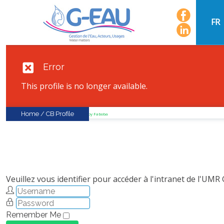
FR
Error
This profile is no longer available.
Home
/
CB Profile
FaLang translation system by Faboba
Veuillez vous identifier pour accéder à l'intranet de l'UMR
Remember Me