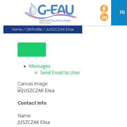
FR
Home
/
CB Profile
/
JUSZCZAK Elisa
Messages
Send Email to User
Canvas image
Contact Info
Name
JUSZCZAK Elisa