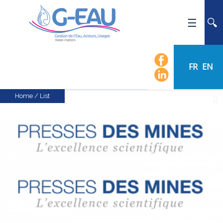
HOME
UMR G-EAU
FR
EN
PRESENTATION
NEWS
Home
/
List
EVENTS
CALENDAR OF EVENTS
FLOW CHART
STAFF
SCIENTIFIC FIELDS
TEAMS
RECRUITMENT
RESEARCH