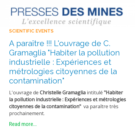
EXPERIMENTAL PLATFORMS
GEOGRAPHIC LOCATIONS
CURRENT PROJECTS
SCIENTIFIC EVENTS
COMPLETED PROJECTS
A paraître !!! L'ouvrage de C.
UMR NETWORKS
Gramaglia "Habiter la pollution
REGULAR SEMINARS
industrielle : Expériences et
TRAINING COURSES
métrologies citoyennes de la
MASTER
contamination"
ENGINEERING
L'ouvrage de
Christelle Gramaglia
intitulé
"Habiter
EDUCATION AND TRAINING
la pollution industrielle : Expériences et métrologies
DOCTORAL TRAINING
citoyennes de la contamination"
va paraître très
prochainement.
THESES IN PROGRESS
Read more...
MOOC
PRODUCTION