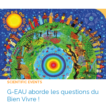
METHODS AND TOOLS
SOFTWARE
PUBLICATIONS SUR HAL
HDR
THESES
WORKING PAPERS
THEMATIC NOTES
FOR THE PUBLIC
SCIENTIFIC EVENTS
G-EAU aborde les questions du
Bien Vivre !