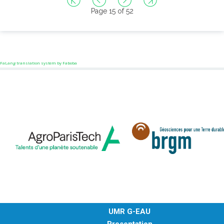
Page 15 of 52
FaLang translation system by Faboba
UMR G-EAU