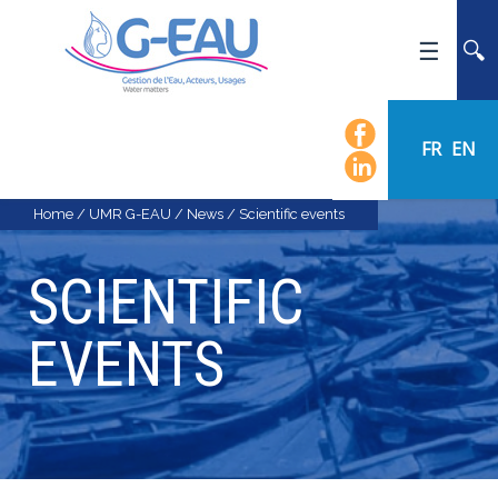
HOME
UMR G-EAU
FR
EN
PRESENTATION
NEWS
Home
/
UMR G-EAU
/
News
/
Scientific events
EVENTS
SCIENTIFIC
CALENDAR OF EVENTS
FLOW CHART
EVENTS
STAFF
SCIENTIFIC FIELDS
TEAMS
RECRUITMENT
RESEARCH