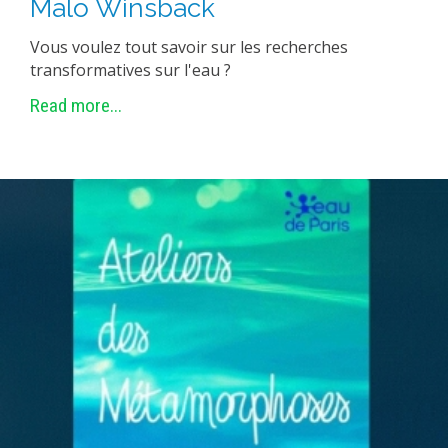
Malo Winsback
METHODS AND TOOLS
Vous voulez tout savoir sur les recherches
SOFTWARE
transformatives sur l'eau ?
PUBLICATIONS SUR HAL
Read more...
HDR
THESES
WORKING PAPERS
THEMATIC NOTES
FOR THE PUBLIC