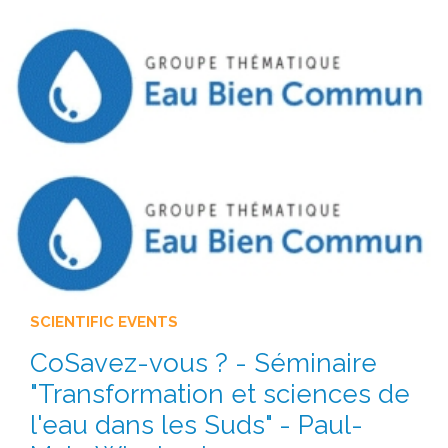
EXPERIMENTAL PLATFORMS
GEOGRAPHIC LOCATIONS
CURRENT PROJECTS
COMPLETED PROJECTS
UMR NETWORKS
REGULAR SEMINARS
TRAINING COURSES
MASTER
ENGINEERING
EDUCATION AND TRAINING
SCIENTIFIC EVENTS
DOCTORAL TRAINING
CoSavez-vous ? - Séminaire
THESES IN PROGRESS
"Transformation et sciences de
MOOC
l'eau dans les Suds" - Paul-
PRODUCTION