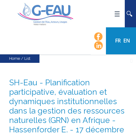
HOME
UMR G-EAU
FR
EN
PRESENTATION
NEWS
Home
/
List
EVENTS
CALENDAR OF EVENTS
SH-Eau - Planification
FLOW CHART
participative, évaluation et
STAFF
dynamiques institutionnelles
SCIENTIFIC FIELDS
dans la gestion des ressources
TEAMS
naturelles (GRN) en Afrique -
RECRUITMENT
Hassenforder E. - 17 décembre
RESEARCH