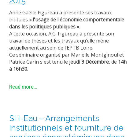
2015
METHODS AND TOOLS
Anne Gaëlle Figureau a présenté ses travaux
SOFTWARE
intitulés
« l'usage de l'économie comportementale
dans les politiques publiques »
.
PUBLICATIONS SUR HAL
A cette occasion, A.G. Figureau a présenté son
HDR
travail de thèses et les travaux qu’elle mène
actuellement au sein de l’EPTB Loire.
THESES
Ce séminaire organisé par Marielle Montginoul et
WORKING PAPERS
Patrice Garin s'est tenu le
jeudi 3 Décembre
, de
14h
à 16h30
.
THEMATIC NOTES
FOR THE PUBLIC
Read more...
SH-Eau - Arrangements
institutionnels et fourniture de