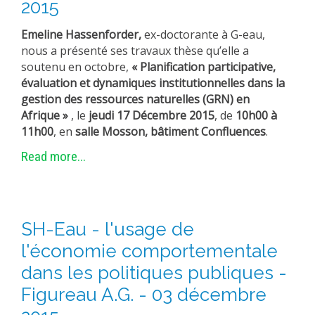
2015
EXPERIMENTAL PLATFORMS
Emeline Hassenforder,
ex-doctorante à G-eau,
GEOGRAPHIC LOCATIONS
nous a présenté ses travaux thèse qu’elle a
CURRENT PROJECTS
soutenu en octobre,
« Planification participative,
évaluation et dynamiques institutionnelles dans la
COMPLETED PROJECTS
gestion des ressources naturelles (GRN) en
UMR NETWORKS
Afrique
»
, le
jeudi 17 Décembre 2015
, de
10h00 à
11h00
, en
salle Mosson, bâtiment Confluences
.
REGULAR SEMINARS
TRAINING COURSES
Read more...
MASTER
ENGINEERING
EDUCATION AND TRAINING
SH-Eau - l'usage de
DOCTORAL TRAINING
l'économie comportementale
dans les politiques publiques -
THESES IN PROGRESS
Figureau A.G. - 03 décembre
MOOC
PRODUCTION