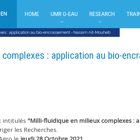
EN
HOME
UMR G-EAU
RESEARCH
TRAI
lexes : application au bio-encrassement - Nassim Aït-Mouheb
ux complexes : application au bio-en
 intitulés
"Milli-fluidique en milieux complexes :
riger les Recherches.
Agro le
jeudi 28 Octobre 2021,