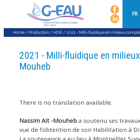
FR
Home
/
Production
/
HDR
/
2021 - Milli-fluidique en milieux comp
2021 - Milli-fluidique en milie
Mouheb
There is no translation available.
Nassim Aït -Mouheb
a soutenu ses travaux
vue de l’obtention de son Habilitation à Di
La soutenance a eu lieu à Montpellier Sup