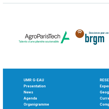
UMR G-EAU
RES
Presentation
Exper
News
Geogr
Agenda
Curre
Organigramme
Comp