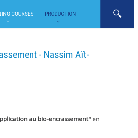
NING COURSES
PRODUCTION
crassement - Nassim Aït-
 application au bio-encrassement"
en