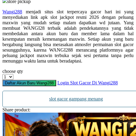
store pickup
Twistshake
Wangi288
menjadi situs slot terpercaya gacor hari ini yang
TY Toys
menyediakan link apk slot jackpot resmi 2026 dengan peluang
maxwin yang mudah setiap malam dapatkan wd jutaan. Yang
U
membuat WANGI28 terbaik adalah pendekatannya yang tidak
membedakan antara akun baru dan member lama dalam hal
kesempatan meraih kemenangan maxwin. Setiap akun yang baru
bergabung langsung bisa merasakan atmosfer permainan slot gacor
V
sesungguhnya, karena WANGI288 merancang platformnya agar
peluang jackpot maxwin terbuka sejak sesi pertama tanpa perlu
menunggu waktu lama untuk beradaptasi.
Veja
choose qty
Vitaflow
Vtech
Login Slot Gacor Di Wangi288
Daftar Akun Baru Wangi288
W
slot gacor gampang menang
Waterland
Share product:
Wellness
X