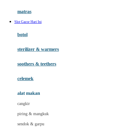
Happy Tummy
Hauck
matras
Havaianas
Slot Gacor Hari Ini
Hegen
botol
Hot Wheels
sterilizer & warmers
Hybrid
soothers & teethers
I
Inlacta DHA
celemek
Interlac
alat makan
Ivenet
cangkir
J
piring & mangkuk
Jack N Jill
sendok & garpu
Joie