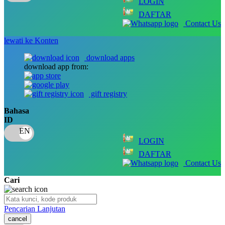
LOGIN
Q
DAFTAR
Contact Us
QV Baby
lewati ke Konten
R
download apps
Real Shades
download app from:
Red Castle
gift registry
Ribbon Madness
Bahasa
ID
S
Sebamed
LOGIN
DAFTAR
Silver Cross
Contact Us
Simply Idea
Cari
Skip Hop
Pencarian Lanjutan
Spectra
cancel