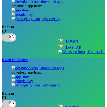
download apps
download app from:
Oh Ma Grain
Okiedog
gift registry
P
Bahasa
ID
Peachy
LOGIN
Phil & Ted's
DAFTAR
Philips Avent
Contact Us
Pigeon
lewati ke Konten
Playgro
download apps
download app from:
Poled Global
Ponycycle
gift registry
Puma
Bahasa
ID
Pureats