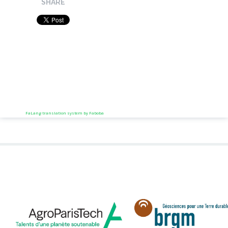
SHARE
FaLang translation system by Faboba