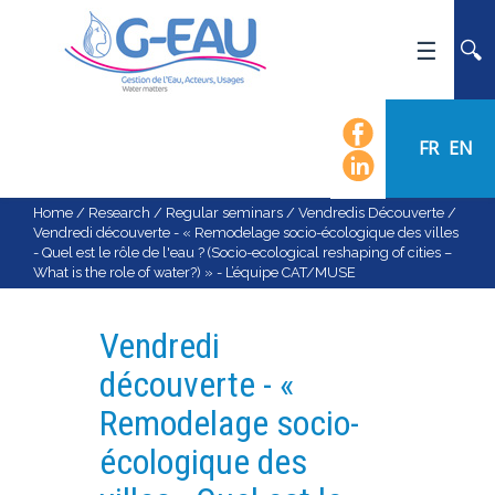
HOME
UMR G-EAU
FR
EN
PRESENTATION
NEWS
Home
/
Research
/
Regular seminars
/
Vendredis Découverte
/
Vendredi découverte - « Remodelage socio-écologique des villes
EVENTS
- Quel est le rôle de l'eau ? (Socio-ecological reshaping of cities –
What is the role of water?) » - L’équipe CAT/MUSE
CALENDAR OF EVENTS
FLOW CHART
Vendredi
STAFF
découverte - «
SCIENTIFIC FIELDS
Remodelage socio-
TEAMS
écologique des
RECRUITMENT
RESEARCH