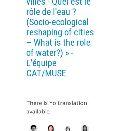
villes - Quel est le
EXPERIMENTAL PLATFORMS
rôle de l'eau ?
GEOGRAPHIC LOCATIONS
(Socio-ecological
CURRENT PROJECTS
reshaping of cities
COMPLETED PROJECTS
– What is the role
UMR NETWORKS
of water?) » -
REGULAR SEMINARS
L’équipe
TRAINING COURSES
CAT/MUSE
MASTER
ENGINEERING
EDUCATION AND TRAINING
DOCTORAL TRAINING
There is no translation
available.
THESES IN PROGRESS
MOOC
PRODUCTION