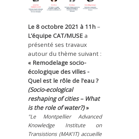
METHODS AND TOOLS
SOFTWARE
Le 8 octobre 2021 à 11h
–
PUBLICATIONS SUR HAL
L’équipe CAT/MUSE
a
HDR
présenté ses travaux
THESES
autour du thème suivant :
WORKING PAPERS
«
Remodelage socio-
THEMATIC NOTES
écologique des villes -
Quel est le rôle de l'eau ?
FOR THE PUBLIC
(Socio-ecological
reshaping of cities – What
is the role of water?)
»
"Le Montpellier Advanced
Knowledge Institute on
Transistions (MAK'IT) accueille