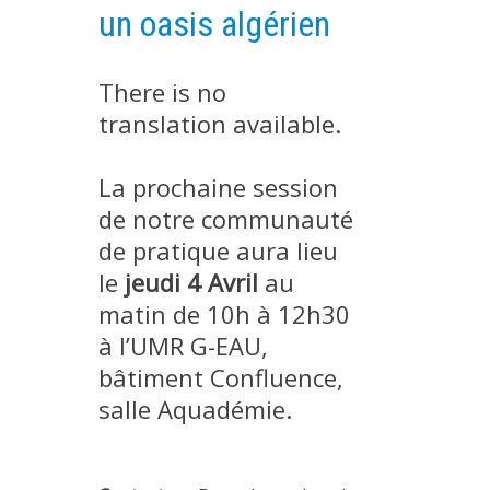
un oasis algérien
EXPERIMENTAL PLATFORMS
GEOGRAPHIC LOCATIONS
There is no
CURRENT PROJECTS
translation available.
COMPLETED PROJECTS
UMR NETWORKS
La prochaine session
REGULAR SEMINARS
de notre communauté
TRAINING COURSES
de pratique aura lieu
MASTER
le
jeudi 4 Avril
au
ENGINEERING
matin de 10h à 12h30
à l’UMR G-EAU,
EDUCATION AND TRAINING
bâtiment Confluence,
DOCTORAL TRAINING
salle Aquadémie.
THESES IN PROGRESS
MOOC
PRODUCTION