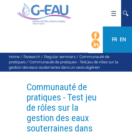
HOME
UMR G-EAU
FR
EN
PRESENTATION
NEWS
Home
/
Research
/
Regular seminars
/
Communauté de
pratiques
/
Communauté de pratiques - Test jeu de rôles sur la
EVENTS
gestion des eaux souterraines dans un oasis algérien
CALENDAR OF EVENTS
FLOW CHART
Communauté de
STAFF
pratiques - Test jeu
SCIENTIFIC FIELDS
de rôles sur la
TEAMS
gestion des eaux
RECRUITMENT
souterraines dans
RESEARCH