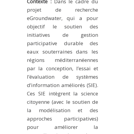
Contexte :
Dans le cadre du
METHODS AND TOOLS
projet de recherche
SOFTWARE
eGroundwater, qui a pour
objectif le soutien des
PUBLICATIONS SUR HAL
initiatives de gestion
HDR
participative durable des
THESES
eaux souterraines dans les
WORKING PAPERS
régions méditerranéennes
THEMATIC NOTES
par la conception, l’essai et
l’évaluation de systèmes
FOR THE PUBLIC
d’information améliorés (SIE).
Ces SIE intègrent la science
citoyenne (avec le soutien de
la modélisation et des
approches participatives)
pour améliorer la