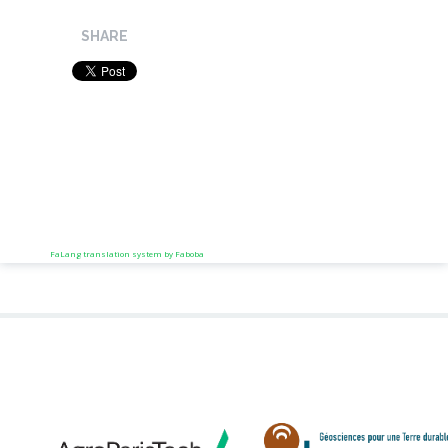
SHARE
FaLang translation system by Faboba