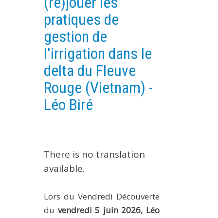
(re)jouer les
EXPERIMENTAL PLATFORMS
pratiques de
GEOGRAPHIC LOCATIONS
gestion de
CURRENT PROJECTS
l'irrigation dans le
COMPLETED PROJECTS
delta du Fleuve
UMR NETWORKS
Rouge (Vietnam) -
REGULAR SEMINARS
Léo Biré
TRAINING COURSES
MASTER
ENGINEERING
There is no translation
EDUCATION AND TRAINING
available.
DOCTORAL TRAINING
THESES IN PROGRESS
Lors du Vendredi Découverte
MOOC
du
vendredi 5 juin 2026, Léo
PRODUCTION