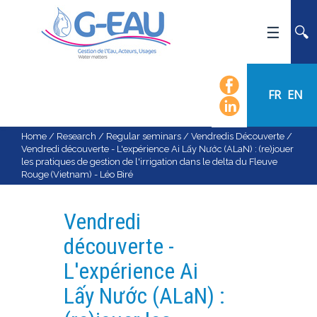
HOME
UMR G-EAU
FR
EN
PRESENTATION
NEWS
Home
/
Research
/
Regular seminars
/
Vendredis Découverte
/
Vendredi découverte - L'expérience Ai Lấy Nước (ALaN) : (re)jouer
EVENTS
les pratiques de gestion de l'irrigation dans le delta du Fleuve
Rouge (Vietnam) - Léo Biré
CALENDAR OF EVENTS
FLOW CHART
Vendredi
STAFF
découverte -
SCIENTIFIC FIELDS
L'expérience Ai
TEAMS
Lấy Nước (ALaN) :
RECRUITMENT
RESEARCH