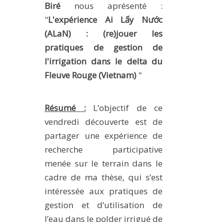
Biré
nous aprésenté :
METHODS AND TOOLS
"
L'expérience Ai Lấy Nước
SOFTWARE
(ALaN) : (re)jouer les
PUBLICATIONS SUR HAL
pratiques de gestion de
l'irrigation dans le delta du
HDR
Fleuve Rouge (Vietnam)
"
THESES
WORKING PAPERS
Résumé :
L’objectif de ce
THEMATIC NOTES
vendredi découverte est de
FOR THE PUBLIC
partager une expérience de
recherche participative
menée sur le terrain dans le
cadre de ma thèse, qui s’est
intéressée aux pratiques de
gestion et d’utilisation de
l’eau dans le polder irrigué de