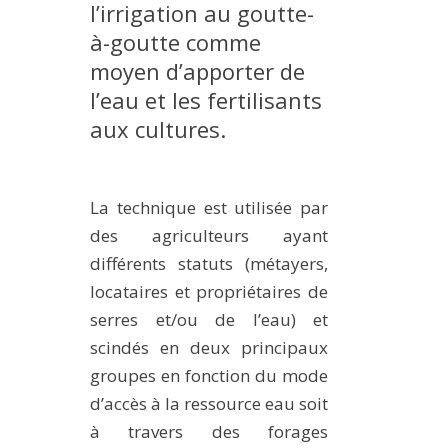
l’irrigation au goutte-
METHODS AND TOOLS
à-goutte comme
SOFTWARE
moyen d’apporter de
PUBLICATIONS SUR HAL
l’eau et les fertilisants
HDR
aux cultures.
THESES
WORKING PAPERS
La technique est utilisée par
THEMATIC NOTES
des agriculteurs ayant
FOR THE PUBLIC
différents statuts (métayers,
locataires et propriétaires de
serres et/ou de l’eau) et
scindés en deux principaux
groupes en fonction du mode
d’accès à la ressource eau soit
à travers des forages