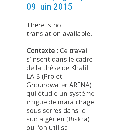
09 juin 2015
EXPERIMENTAL PLATFORMS
GEOGRAPHIC LOCATIONS
There is no
CURRENT PROJECTS
translation available.
COMPLETED PROJECTS
UMR NETWORKS
Contexte :
Ce travail
REGULAR SEMINARS
s’inscrit dans le cadre
TRAINING COURSES
de la thèse de Khalil
MASTER
LAIB (Projet
ENGINEERING
Groundwater ARENA)
qui étudie un système
EDUCATION AND TRAINING
irrigué de maraîchage
DOCTORAL TRAINING
sous serres dans le
THESES IN PROGRESS
sud algérien (Biskra)
MOOC
où l’on utilise
PRODUCTION