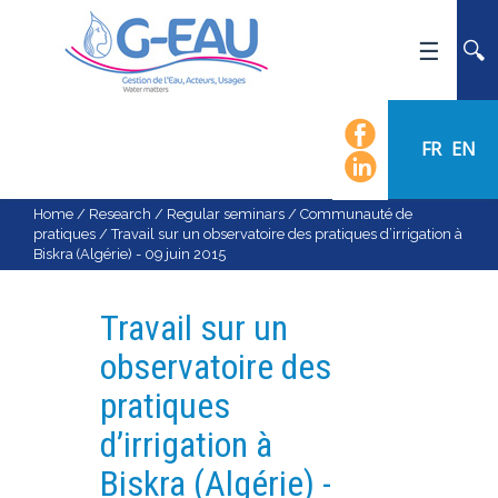
HOME
UMR G-EAU
FR
EN
PRESENTATION
NEWS
Home
/
Research
/
Regular seminars
/
Communauté de
pratiques
/
Travail sur un observatoire des pratiques d’irrigation à
EVENTS
Biskra (Algérie) - 09 juin 2015
CALENDAR OF EVENTS
FLOW CHART
Travail sur un
STAFF
observatoire des
SCIENTIFIC FIELDS
pratiques
TEAMS
d’irrigation à
RECRUITMENT
Biskra (Algérie) -
RESEARCH